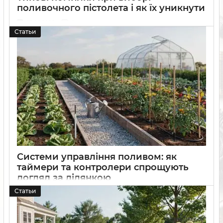
поливочного пістолета і як їх уникнути
27 06 2026
0
Статьи
Яких помилок найчастіше припускаються при виборі
поливочного пістолета для саду, городу та дачі. Практичні
поради щодо вибору зручної та довговічної моделі
Системи управління поливом: як
таймери та контролери спрощують
догляд за ділянкою
Статьи
25 06 2026
0
Дізнайтеся, як таймери та контролери допомагають
автоматизувати полив, економити воду та спрощувати
догляд за садом, городом і газоном