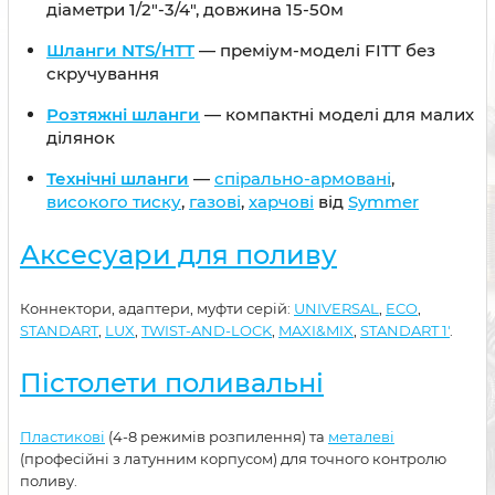
діаметри 1/2"-3/4", довжина 15-50м
Шланги NTS/HTT
— преміум-моделі FITT без
скручування
Розтяжні шланги
— компактні моделі для малих
ділянок
Технічні шланги
—
спірально-армовані
,
високого тиску
,
газові
,
харчові
від
Symmer
Аксесуари для поливу
Коннектори, адаптери, муфти серій:
UNIVERSAL
,
ECO
,
STANDART
,
LUX
,
TWIST-AND-LOCK
,
MAXI&MIX
,
STANDART 1'
.
Пістолети поливальні
Пластикові
(4-8 режимів розпилення) та
металеві
(професійні з латунним корпусом) для точного контролю
поливу.