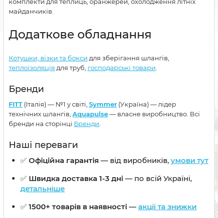
комплекти для теплиць, оранжерей, охолодження літніх
майданчиків.
Додаткове обладнання
Котушки, візки та бокси
для зберігання шлангів,
теплоізоляція
для труб,
господарські товари
.
Бренди
FITT
(Італія) — №1 у світі,
Symmer
(Україна) — лідер
технічних шлангів,
Aquapulse
— власне виробництво. Всі
бренди на сторінці
Бренди
.
Наші переваги
✅
Офіційна гарантія
— від виробників,
умови тут
✅
Швидка доставка 1-3 дні
— по всій Україні,
детальніше
✅
1500+ товарів в наявності
—
акції та знижки