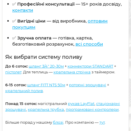
✅
Професійні консультації
— 15+ років досвіду,
контакти
✅
Вигідні ціни
— від виробника,
оптовим
покупцям
✅
Зручна оплата
— готівка, картка,
безготівковий розрахунок,
всі способи
Як вибрати систему поливу
До 6 соток:
шланг 3/4" 20-30м
+
коннектори STANDART
+
пістолет
. Для теплиць —
крапельна стрічка
з таймером.
6-15 соток:
шланг FITT NTS 50м
+
роторні зрошувачі
+
крапельний полив
.
Понад 15 соток:
магістральний
рукав LayFlat
,
стаціонарні
зрошувачі
,
крапельна трубка
,
програмовані контролери
.
Більше порад у нашому
блозі
. Про компанію —
тут
.