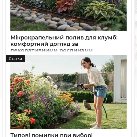
Мікрокрапельний полив для клумб:
комфортний догляд за
декоративними рослинами
Статьи
30 06 2026
0
Дізнайтеся, як мікрокрапельний полив допомагає
доглядати за клумбами та декоративними рослинами,
економити воду та підтримувати стабільну вологість ґрунту
протягом сезону
Типові помилки при виборі