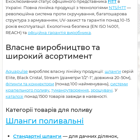
Ексклюзивний статус офіційного представника
FITT
в
Україні. Повна лінійка продукції з технологіями
NTS/HTT
—
революційна система проти скручування, багатошарова
структура з армуванням, UV-захист та гарантія понад 10-15
років експлуатації. Екологічна безпека (EN ISO 14001,
REACH) та
офіційна гарантія виробника
.
Власне виробництво та
широкий асортимент
Aquapulse
виробляє власну лінійку продукції:
шланги
серій
Elite, Black Cristal, Stream (діаметри 1/2"-1", довжина 20-50м),
фітинги та коннектори
(понад 100 найменувань),
системи
крапельного поливу
,
туманоутворення
,
зрошувачі
. У
каталозі
понад 1500 товарів завжди в наявності.
Категорії товарів для поливу
Шланги поливальні
Стандартні шланги
— для дачних ділянок,