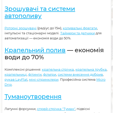
Зрошувачі та системи
автополиву
Роторні зрошувачі
(радіус до 15м),
коливальні фрегати
,
імпульсні та стаціонарні моделі.
Таймери та датчики
для
автоматизації — економія води до 50%.
Крапельний полив
— економія
води до 70%
Комплексні рішення:
крапельна стрічка
,
крапельна трубка
,
крапельниці
,
фітинги
,
фільтри
,
системи внесення добрив
,
рукав LayFlat
,
міні-спринклери
. Професійна система
Micro
Drip
.
Туманоутворення
Латунні форсунки,
спрей-стрічка "Туман"
, підвісні