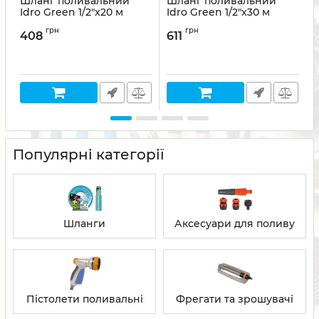
Шланг поливальний
Шланг поливальний
Idro Green 1/2"x20 м
Idro Green 1/2"x30 м
I
Артикул:
8011963769875
Артикул:
8011963769905
А
грн
грн
408
611
Популярні категорії
Шланги
Аксесуари для поливу
Пістолети поливальні
Фрегати та зрошувачі