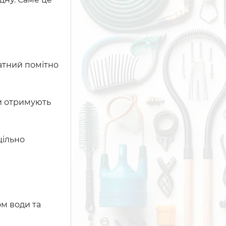
датний помітно
ки отримують
цільно
м води та