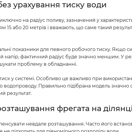
без урахування тиску води
ключно на радіус поливу, зазначений у характеристи
м 15 або 20 метрів і вважають, що саме такий резул
альні показники для певного робочого тиску. Якщо с
 напір, фактичний радіус буде значно меншим. У рез
шукати проблему в обладнанні.
иск у системі. Особливо це важливо при використанн
го водопроводу. Правильно підібрана модель значно
й результат.
озташування фрегата на ділянц
пенсувати невдале розташування. Часто його встанов
 не підходить для рівномірного розподілу води.