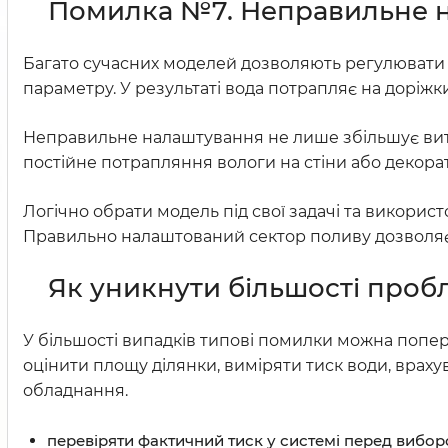
Помилка №7. Неправильне н
Багато сучасних моделей дозволяють регулювати с
параметру. У результаті вода потрапляє на доріжки
Неправильне налаштування не лише збільшує витр
постійне потрапляння вологи на стіни або декорат
Логічно обрати модель під свої задачі та викор
Правильно налаштований сектор поливу дозволяє 
Як уникнути більшості пробл
У більшості випадків типові помилки можна попер
оцінити площу ділянки, виміряти тиск води, врах
обладнання.
перевіряти фактичний тиск у системі перед вибор