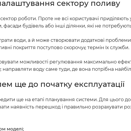
алаштування сектору поливу
ектор роботи. Проте не всі користувачі приділяють 
, фасади будівель або інші ділянки, які не потребую
ати води, а й може створювати додаткові проблеми
ивні покриття поступово скорочує термін їх служби.
истовувати можливості регулювання максимально ефек
направляти воду саме туди, де вона потрібна найбі
ем ще до початку експлуатації
едити ще на етапі планування системи. Для цього до
увати наявність перешкод і правильно розрахувати р
ом моделі;