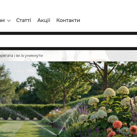
ам
Статті
Акції
Контакти
егата і як їх уникнути