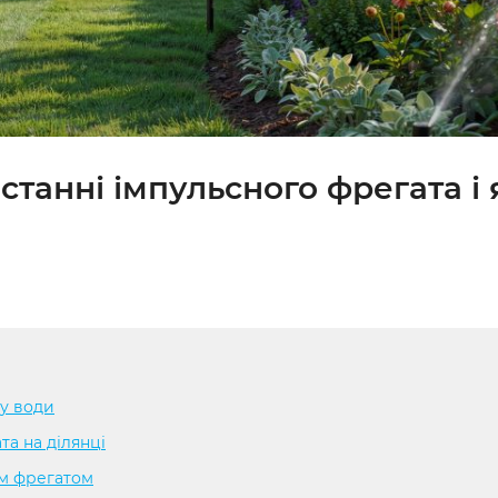
танні імпульсного фрегата і я
ку води
а на ділянці
им фрегатом