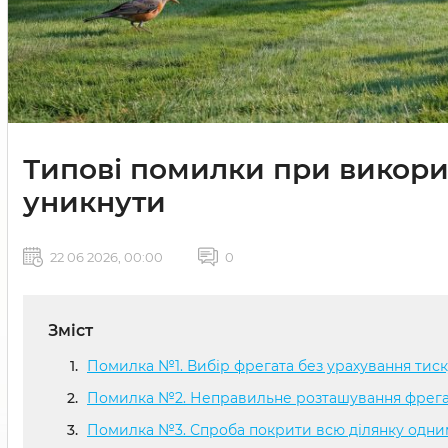
Типові помилки при викорис
уникнути
22 06 2026, 00:00
0
Зміст
Помилка №1. Вибір фрегата без урахування тис
Помилка №2. Неправильне розташування фрегат
Помилка №3. Спроба покрити всю ділянку одн