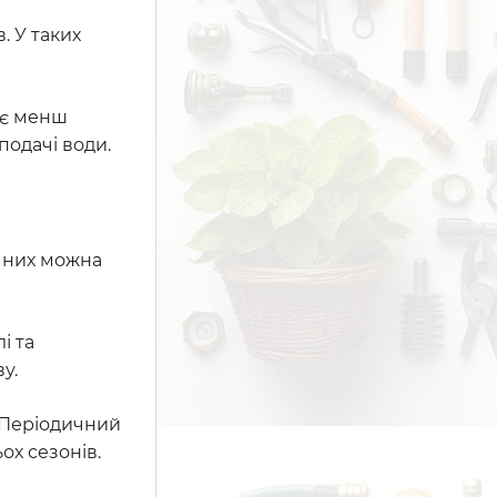
. У таких
ює менш
подачі води.
о них можна
і та
у.
 Періодичний
ох сезонів.