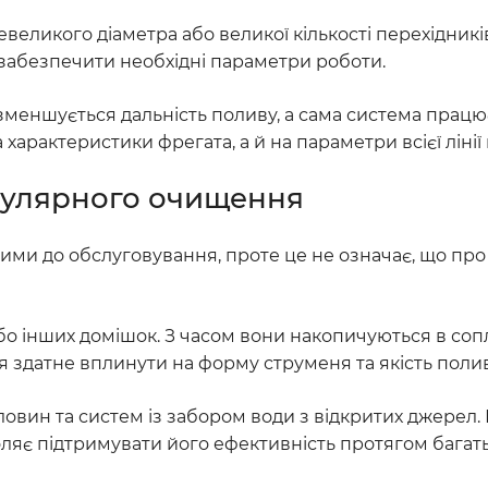
еликого діаметра або великої кількості перехідників
 забезпечити необхідні параметри роботи.
 зменшується дальність поливу, а сама система прац
характеристики фрегата, а й на параметри всієї лінії 
егулярного очищення
ими до обслуговування, проте це не означає, що пр
 або інших домішок. З часом вони накопичуються в сопл
я здатне вплинути на форму струменя та якість полив
вин та систем із забором води з відкритих джерел.
ляє підтримувати його ефективність протягом багать