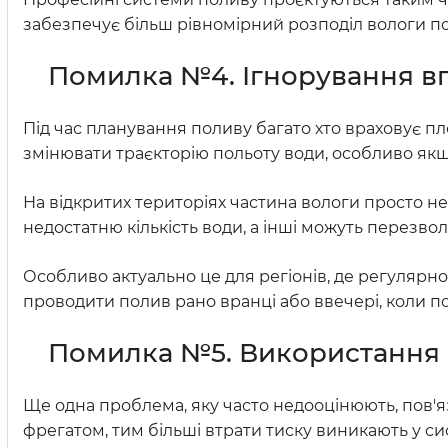
забезпечує більш рівномірний розподіл вологи по
Помилка №4. Ігнорування вп
Під час планування поливу багато хто враховує пл
змінювати траєкторію польоту води, особливо якщ
На відкритих територіях частина вологи просто не
недостатню кількість води, а інші можуть перезво
Особливо актуально це для регіонів, де регулярно
проводити полив рано вранці або ввечері, коли по
Помилка №5. Використання 
Ще одна проблема, яку часто недооцінюють, пов'я
фрегатом, тим більші втрати тиску виникають у си