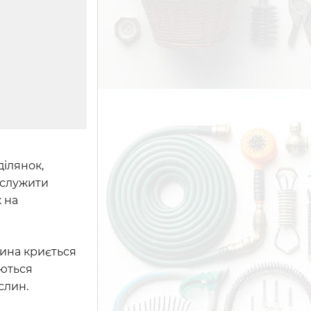
ілянок,
 служити
 на
чина криється
аються
слин.