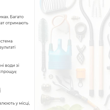
ках. Багато
ьтат отримають
истема
ультаті
і води зі
 спрощує
і
люють у місці,