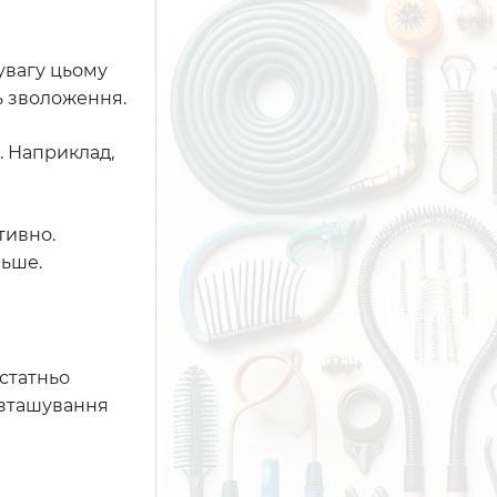
увагу цьому
ть зволоження.
. Наприклад,
тивно.
льше.
статньо
озташування