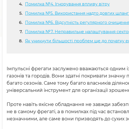
Помилка №4. Ігнорування впливу вітру
Помилка №5. Використання надто довгих шланг
Помилка №6. Відсутність регулярного очищенн
Помилка №7. Неправильне налаштування секто
Як уникнути більшості проблем ще до початку е
Імпульсні фрегати заслужено вважаються одним і
газонів та городів. Вони здатні покривати значну
багато сезонів. Саме тому багато власників ділян
універсальний інструмент для організації зрошен
Проте навіть якісне обладнання не завжди забезп
не в самому фрегаті, а в помилках під час встанов
незначними, але саме вони призводять до сухих з