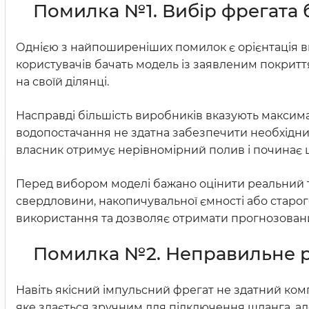
Помилка №1. Вибір фрегата 
Однією з найпоширеніших помилок є орієнтація ви
користувачів бачать модель із заявленим покриття
на своїй ділянці.
Насправді більшість виробників вказують максим
водопостачання не здатна забезпечити необхідний
власник отримує нерівномірний полив і починає 
Перед вибором моделі бажано оцінити реальний т
свердловини, накопичувальної ємності або старо
використання та дозволяє отримати прогнозовани
Помилка №2. Неправильне р
Навіть якісний імпульсний фрегат не здатний ком
яке здається зручним для підключення шланга, але