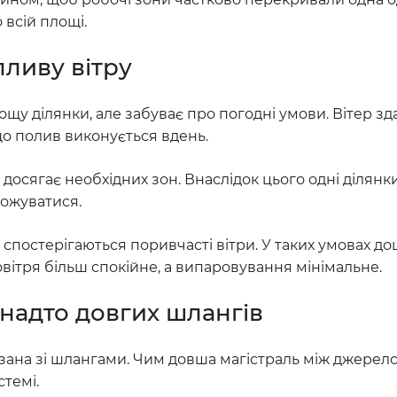
 всій площі.
ливу вітру
ощу ділянки, але забуває про погодні умови. Вітер з
о полив виконується вдень.
 досягає необхідних зон. Внаслідок цього одні ділян
ложуватися.
 спостерігаються поривчасті вітри. У таких умовах до
вітря більш спокійне, а випаровування мінімальне.
надто довгих шлангів
зана зі шлангами. Чим довша магістраль між джерело
стемі.