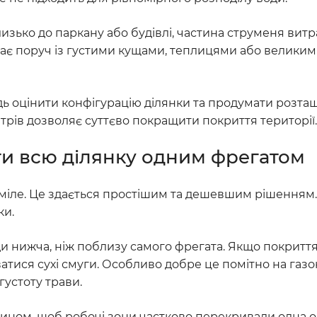
изько до паркану або будівлі, частина струменя витр
кає поруч із густими кущами, теплицями або велики
дь оцінити конфігурацію ділянки та продумати розта
етрів дозволяє суттєво покращити покриття території.
и всю ділянку одним фрегатом
іле. Це здається простішим та дешевшим рішенням.
ки.
ди нижча, ніж поблизу самого фрегата. Якщо покритт
тися сухі смуги. Особливо добре це помітно на газон
густоту трави.
ином, щоб робочі зони частково перекривали одна о