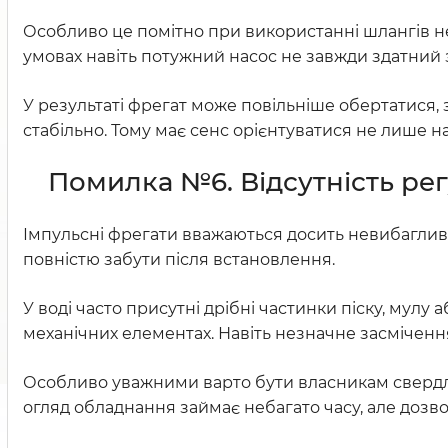
Особливо це помітно при використанні шлангів нев
умовах навіть потужний насос не завжди здатний
У результаті фрегат може повільніше обертатися,
стабільно. Тому має сенс орієнтуватися не лише на 
Помилка №6. Відсутність р
Імпульсні фрегати вважаються досить невибаглив
повністю забути після встановлення.
У воді часто присутні дрібні частинки піску, мулу
механічних елементах. Навіть незначне засміченн
Особливо уважними варто бути власникам свердло
огляд обладнання займає небагато часу, але дозво