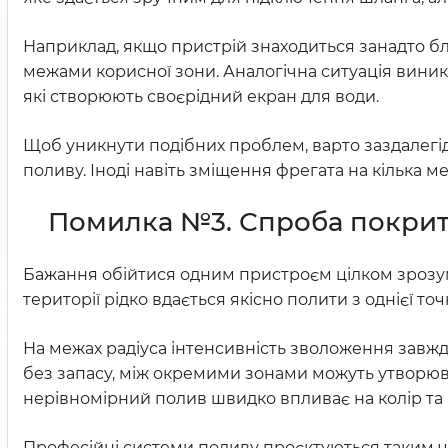
Наприклад, якщо пристрій знаходиться занадто бл
межами корисної зони. Аналогічна ситуація вини
які створюють своєрідний екран для води.
Щоб уникнути подібних проблем, варто заздалегі
поливу. Іноді навіть зміщення фрегата на кілька м
Помилка №3. Спроба покрит
Бажання обійтися одним пристроєм цілком зрозум
території рідко вдається якісно полити з однієї точ
На межах радіуса інтенсивність зволоження завж
без запасу, між окремими зонами можуть утворюва
нерівномірний полив швидко впливає на колір та 
Професійні системи поливу проєктуються таким ч