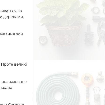
ачається за
ми деревами,
шування зон
 Проте великі
я розраховане
ах, де
дну. Саме це