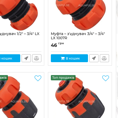
днувач 1/2" – 3/4" LX
Муфта – з'єднувач 3/4" – 3/4"
LX 1007R
X-1008R
Артикул:
LX-1007R
грн
46
В кошик
В кошик
ажів
Топ продажів