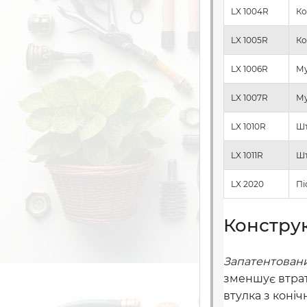
LX 1004R
Ко
LX 1005R
Ко
LX 1006R
Му
LX 1007R
Му
LX 1010R
Шт
LX 1011R
Шт
LX 2020
Пі
Конструк
Запатентован
зменшує втрат
втулка з коніч