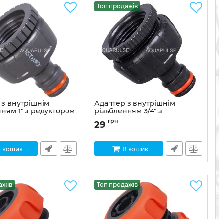
Топ продажів
 з внутрішнім
Адаптер з внутрішнім
нням 1" з редуктором
різьбленням 3/4" з
LX 1014R
редуктором 1/2" – 3/4" LX 1013R
грн
29
X-1014R
Артикул:
LX-1013R
В кошик
В кошик
ажів
Топ продажів