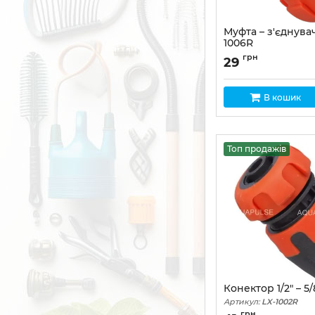
Муфта – з'єднувач 
1006R
Артикул:
LX-1006R
грн
29
В кошик
Топ продажів
Конектор 1/2" – 5/
Артикул:
LX-1002R
грн