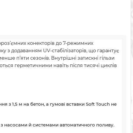
ороз’ємних конекторів до 7-режимних
ку з додаванням UV-стабілізаторів, що гарантує
ше п’яти сезонів. Внутрішні затискні гільзи
ються герметичними навіть після тисячі циклів
 з 1,5 м на бетон, а гумові вставки Soft Touch не
 з насосами й системами автоматичного поливу.