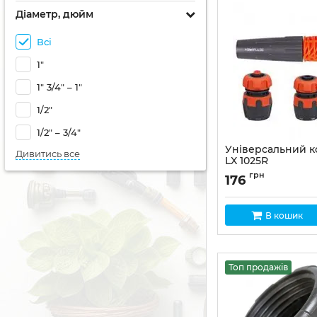
Діаметр, дюйм
Всі
1"
1" 3/4" – 1"
1/2"
1/2" – 3/4"
Універсальний ко
Дивитись все
LX 1025R
Артикул:
LX-1025R
грн
176
В кошик
Топ продажів