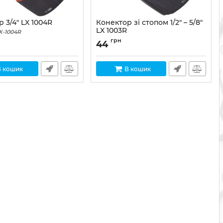
 3/4" LX 1004R
Конектор зі стопом 1/2" – 5/8"
LX 1003R
X-1004R
Артикул:
LX-1003R
грн
44
В кошик
В кошик