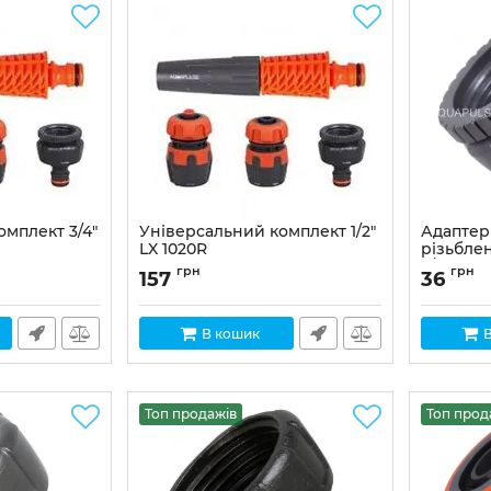
мплект 3/4"
Універсальний комплект 1/2"
Адаптер
LX 1020R
різьбле
3/4" – 1" 
Артикул:
LX-1020R
грн
грн
157
36
Артикул:
L
В кошик
Топ продажів
Топ прод