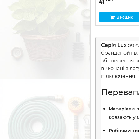
41
В кошик
Серія Lux
об’є
брандспойтів.
збереження ко
виконані з ла
підключення.
Переваги
Матеріали п
ковзають у 
Робочий тис