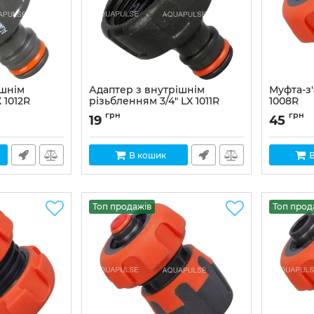
ішнім
Адаптер з внутрішнім
Муфта-з'є
 1012R
різьбленням 3/4" LX 1011R
1008R
Артикул:
LX-1011R
Артикул:
L
грн
грн
19
45
В кошик
Топ продажів
Топ прод