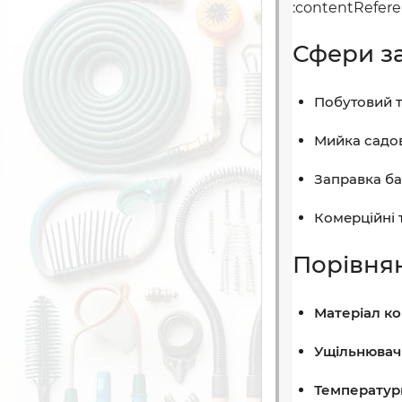
:contentReferen
Сфери з
Побутовий т
Мийка садово
Заправка ба
Комерційні 
Порівнян
Матеріал ко
Ущільнювачі
Температур