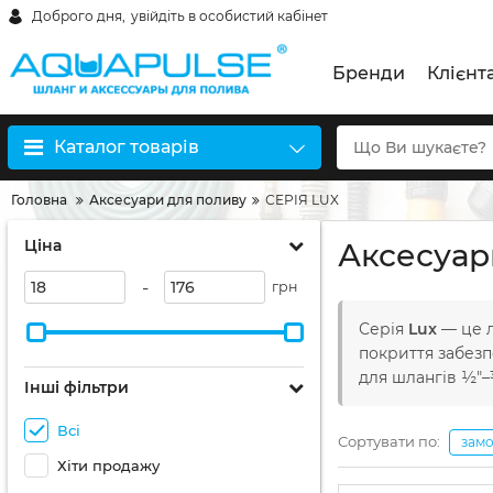
Доброго дня,
увійдіть в особистий кабінет
Бренди
Клієнт
Каталог товарів
Головна
Аксесуари для поливу
СЕРІЯ LUX
Ціна
Аксесуари
-
грн
Серія
Lux
— це л
покриття забезп
для шлангів ½″–
Інші фільтри
Всі
Сортувати по:
зам
Хіти продажу