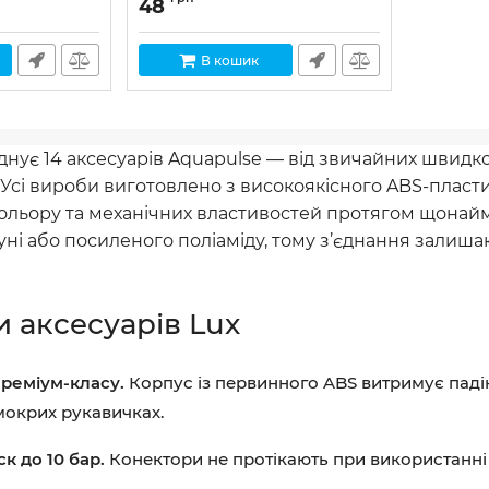
48
В кошик
днує 14 аксесуарів Aquapulse — від звичайних швидк
 Усі вироби виготовлено з високоякісного ABS-пласти
льору та механічних властивостей протягом щонаймен
туні або посиленого поліаміду, тому з’єднання залиша
 аксесуарів Lux
реміум-класу.
Корпус із первинного ABS витримує падіння
мокрих рукавичках.
к до 10 бар.
Конектори не протікають при використанні