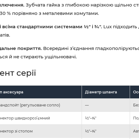
ключення.
Зубчата гайка з глибокою нарізкою щільно ст
30 % порівняно з металевими хомутами.
зі всіма стандартними системами ½″ і ¾″.
Lux підходить 
тів.
дальне покриття.
Всередині з’єднання гладкополіруються
ся й не стирають ущільнювачі.
нт серії
п аксесуара
Діаметр шланга
Ос
андспойт (регульоване сопло)
—
Бе
нектор швидкороз’ємний
½″–⅝″
По
нектор зі стопом
½″–⅝″
Ав