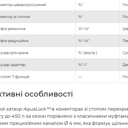
нектор швидкороз’ємний
¾″
По
нектор зі стопом
¾″
Fl
фта ремонтна
½″–½″
Шв
фта редукційна
¾″–½″
Пе
уцер для крана
¾″ (внутр.)
Су
уцер-адаптер
¾″–1″
Дв
столет 7-функцій
—
По
тивні особливості
ий затвор AquaLock™
в конекторах зі стопом перекрив
у до 450 л за сезон порівняно з класичними муфтам
ним прецизійним каналом Ø 4 мм, яка формує щільний 