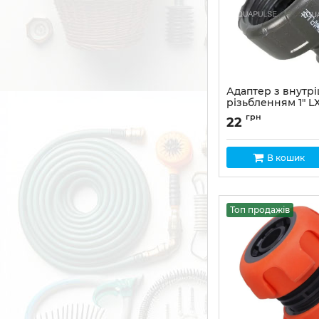
Адаптер з внутр
різьбленням 1" LX
Артикул:
LX-1012R
грн
22
В кошик
Топ продажів