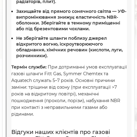
радіаторів, плит).
Захищайте від прямого сонячного світла — УФ-
випромінювання знижує еластичність NBR-
оболонки. Зберігайте в темному приміщенні
або під брезентовими чохлами.
Не зберігайте шланги поблизу джерел
відкритого вогню, іскроутворюючого
обладнання, хімічних речовин (кислоти, луги,
розчинники).
Термін служби:
При дотриманні умов експлуатації
газові шланги Fitt Gas, Symmer Chemtex та
Aquatech служать 5–7 років. Основні причини
заміни: тріщини від озону (при експлуатації >7
років на відкритому повітрі), механічні
пошкодження (проколи, порізи), набухання NBR
при контакті з неправильними газами або
рідинами.
Відгуки наших клієнтів про газові