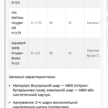
9×3.0
Fitt
Refittex
Oxygen
9 × 2.75
50
10
Кисень / O₂
KB
9×2.75
Aquatech
WPB
Пропан-
Propan-
9 × 2.5
50
10
бутан / LPG
Butan
9×2.5
Загальні характеристики:
Матеріал:
Внутрішній шар — NBR (нітрил-
бутадієнова гума), зовнішній шар — NBR або
синтетичний каучук.
Армування:
2–4 шари високоміцної
синтетичної нитки (поліестер).