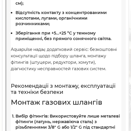
см);
Відсутність контакту з концентрованими
кислотами, лугами, органічними
розчинниками;
Зберігання при +5…+25 °C у темному
приміщенні, без прямого сонячного світла.
Aquapulse надає додатковий сервіс: безкоштовні
консультації щодо підбору шланга, монтажу
фітингів (штуцери, редуктори, хомути),
діагностику несправностей газових систем.
Рекомендації з монтажу, експлуатації
та техніки безпеки
Монтаж газових шлангів
Вибір фітингів:
Використовуйте лише металеві
фітинги (латунь, нержавіюча сталь) з
різьбленнями 3/8″ G або 1/2″ G під стандартні