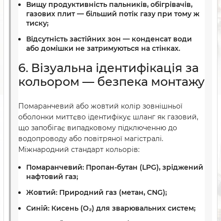
Вищу продуктивність пальників, обігрівачів,
газових плит — більший потік газу при тому ж
тиску;
Відсутність застійних зон — конденсат води
або домішки не затримуються на стінках.
6. Візуальна ідентифікація за
кольором — безпека монтажу
Помаранчевий або жовтий колір зовнішньої
оболонки миттєво ідентифікує шланг як газовий,
що запобігає випадковому підключенню до
водопроводу або повітряної магістралі.
Міжнародний стандарт кольорів:
Помаранчевий:
Пропан-бутан (LPG), зріджений
нафтовий газ;
Жовтий:
Природний газ (метан, CNG);
Синій:
Кисень (O₂) для зварювальних систем;