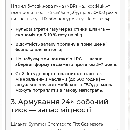
Нітрил-бутадієнова гума (NBR) має коефіцієнт
газопроникності <5 см³/м²·добу, що в 50–100 разів
нижче, ніж у ПВХ або поліуретану. Це означає:
Нульові втрати газу через стінки шланга —
економія до 5–10 % газу на рік;
Відсутність запаху пропану в приміщенні —
безпека для жителів;
Не набухає при контакті з LPG — шланг
зберігає форму та діаметр протягом 5–7 років;
Стійкість до короткочасних контактів з
мінеральними маслами (до 500 годин) —
актуально для автомобільного ГБО, де масла
можуть потрапляти в газову магістраль.
3. Армування 24× робочий
тиск — запас міцності
Шланги Symmer Chemtex та Fitt Gas мають