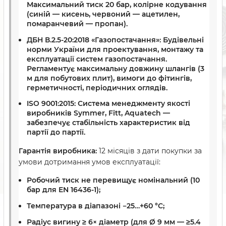
Максимальний тиск 20 бар, колірне кодування
(синій — кисень, червоний — ацетилен,
помаранчевий — пропан).
ДБН В.2.5-20:2018 «Газопостачання»:
Будівельні
норми України для проектування, монтажу та
експлуатації систем газопостачання.
Регламентує максимальну довжину шлангів (3
м для побутових плит), вимоги до фітингів,
герметичності, періодичних оглядів.
ISO 9001:2015:
Система менеджменту якості
виробників Symmer, Fitt, Aquatech —
забезпечує стабільність характеристик від
партії до партії.
Гарантія виробника:
12 місяців з дати покупки за
умови дотримання умов експлуатації:
Робочий тиск не перевищує номінальний (10
бар для EN 16436-1);
Температура в діапазоні −25…+60 °C;
Радіус вигину ≥ 6× діаметр (для Ø 9 мм — ≥5.4