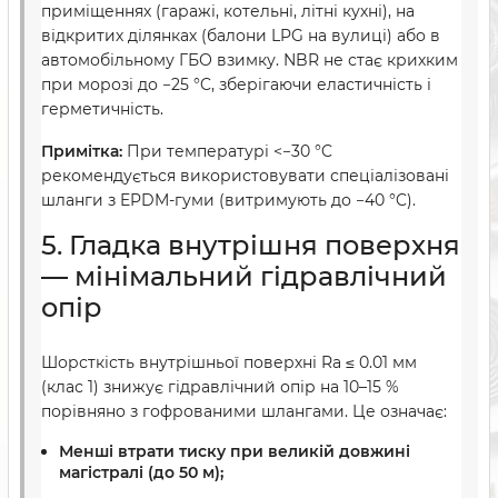
приміщеннях (гаражі, котельні, літні кухні), на
відкритих ділянках (балони LPG на вулиці) або в
автомобільному ГБО взимку. NBR не стає крихким
при морозі до −25 °C, зберігаючи еластичність і
герметичність.
Примітка:
При температурі <−30 °C
рекомендується використовувати спеціалізовані
шланги з EPDM-гуми (витримують до −40 °C).
5. Гладка внутрішня поверхня
— мінімальний гідравлічний
опір
Шорсткість внутрішньої поверхні Ra ≤ 0.01 мм
(клас 1) знижує гідравлічний опір на 10–15 %
порівняно з гофрованими шлангами. Це означає:
Менші втрати тиску при великій довжині
магістралі (до 50 м);