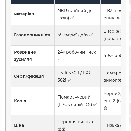
NBR (стійкий до
ПВХ, поліуре
Матеріал
газів) ✅
стійкі до LP
Високе знач
Газопроникність
<5 см³/м²·добу ✅
(небезпечні 
Розривне
24× робочий тиск
4–6× робочий
зусилля
✅
EN 16436-1 / ISO
Немає спеці
Сертифікація
3821 ✅
вимог ❌
Чорний, зел
Помаранчевий
Колір
синій (без с
(LPG), синій (O₂) ✅
🟡
Середня-висока
Ціна
Низька 💰
💰💰