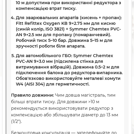
10 м допустима при використанні редуктора з
компенсацією втрат тиску.
Для зварювальних апаратів (кисень + пропан):
Fitt Refittex Oxygen KB 9×2.75 мм для кисню
(синій колір, ISO 3821) + Symmer Chemtex PVC-
AN 9×2.5 мм для пропану (помаранчевий).
Робочий тиск 5–10 бар. Довжина 5–15 м для
зручності роботи біля апарата.
Для автомобільного ГБО:
Symmer Chemtex
PVC-AN 9×3.0 мм (підсилена стінка для
витримування вібрацій). Довжина 0.5–2 м для
підключення балона до редуктора-випарника.
Обов'язково використовуйте металеві хомути
W4 (AISI 304) для герметичності.
Правило довжини:
Чим довша магістраль, тим
більші втрати тиску. Для довжини >10 м
рекомендується використовувати редуктор з
компенсацією або збільшувати діаметр до 13 мм
(1/2″).
Безкоштовна консультація — зателефонуйте до