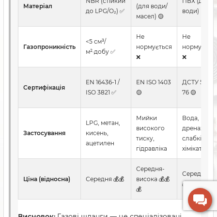
NBR (стійкий
ПВХ (для
Матеріал
(для води/
до LPG/O₂) ✅
води) 🟡
масел) 🟡
Не
Не
<5 см³/
Газопроникність
нормується
нормуєтьс
м²·добу ✅
❌
❌
EN 16436-1 /
EN ISO 1403
ДСТУ 5398-
Сертифікація
ISO 3821 ✅
🟡
76 🟡
Мийки
Вода,
LPG, метан,
високого
дренаж,
Застосування
кисень,
тиску,
слабкі
ацетилен
гідравліка
хімікати
Середня-
Середня 💰
Ціна (відносна)
Середня 💰💰
висока 💰💰
💰
💰
Висновок:
Газові шланги — це спеціалізовані