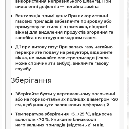
використання неправильного шланга). При
виявленні дефектів — негайна заміна!
Вентиляція приміщень:
При використанні
газових приладів забезпечте природну або
примусову вентиляцію (витяжка, відкриті
вікна) для видалення продуктів згоряння та
запобігання отруєнню чадним газом.
Дії при витоку газу:
При запаху газу негайно
перекрийте подачу на редукторі, відкрийте
вікна, не вмикайте електроприлади (іскра
може спричинити вибух), викличте газову
службу.
Зберігання
Зберігайте бухти у вертикальному положенні
або на горизонтальних полицях діаметром >50
см, щоб уникнути залишкових деформацій.
Температура зберігання +5…+25 °C, відносна
вологість <70 %. Уникайте близькості
нагрівальних приладів (відстань ≥1 м від