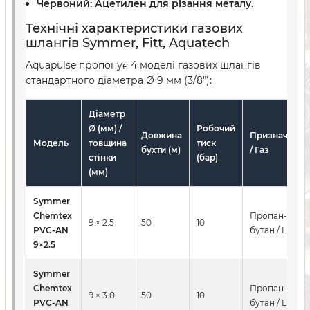
Червоний:
Ацетилен для різання металу.
Технічні характеристики газових
шлангів Symmer, Fitt, Aquatech
Aquapulse пропонує 4 моделі газових шлангів
стандартного діаметра Ø 9 мм (3/8″):
Діаметр
Ø (мм) /
Робочий
Довжина
Призначення
Модель
товщина
тиск
бухти (м)
/ Газ
стінки
(бар)
(мм)
Symmer
Chemtex
Пропан-
9 × 2.5
50
10
PVC-AN
бутан / LPG
9×2.5
Symmer
Chemtex
Пропан-
9 × 3.0
50
10
PVC-AN
бутан / LPG