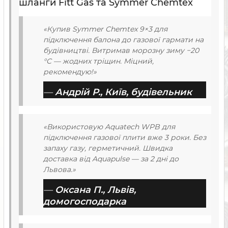
шланги Fitt Gas та Symmer Chemtex
«Купив Symmer Chemtex 9×3 для
підключення балона до газової гармати на
будівництві. Витримав морозну зиму −20
°C — жодних тріщин. Міцний,
рекомендую!»
—
Андрій Р., Київ, будівельник
«Використовую Aquatech WPB для
підключення газової плити вже 3 роки. Без
запаху газу, герметичний. Швидка
доставка від Aquapulse — за 2 дні до
Львова.»
—
Оксана П., Львів,
домогосподарка