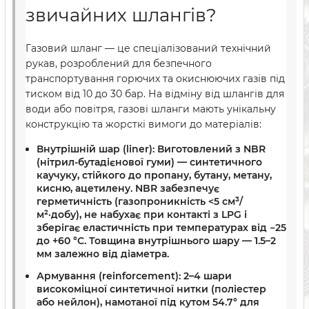
звичайних шлангів?
Газовий шланг — це спеціалізований технічний
рукав, розроблений для безпечного
транспортування горючих та окиснюючих газів під
тиском від 10 до 30 бар. На відміну від шлангів для
води або повітря, газові шланги мають унікальну
конструкцію та жорсткі вимоги до матеріалів:
Внутрішній шар (liner):
Виготовлений з NBR
(нітрил-бутадієнової гуми) — синтетичного
каучуку, стійкого до пропану, бутану, метану,
кисню, ацетилену. NBR забезпечує
герметичність (газопроникність <5 см³/
м²·добу), не набухає при контакті з LPG і
зберігає еластичність при температурах від −25
до +60 °C. Товщина внутрішнього шару — 1.5–2
мм залежно від діаметра.
Армування (reinforcement):
2–4 шари
високоміцної синтетичної нитки (поліестер
або нейлон), намотаної під кутом 54.7° для