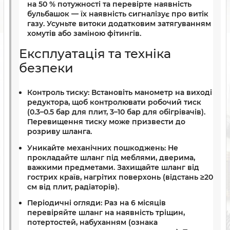
на 50 % потужності та перевірте наявність
бульбашок — їх наявність сигналізує про витік
газу. Усуньте витоки додатковим затягуванням
хомутів або заміною фітингів.
Експлуатація та техніка
безпеки
Контроль тиску:
Встановіть манометр на виході
редуктора, щоб контролювати робочий тиск
(0.3–0.5 бар для плит, 3–10 бар для обігрівачів).
Перевищення тиску може призвести до
розриву шланга.
Уникайте механічних пошкоджень:
Не
прокладайте шланг під меблями, дверима,
важкими предметами. Захищайте шланг від
гострих країв, нагрітих поверхонь (відстань ≥20
см від плит, радіаторів).
Періодичні огляди:
Раз на 6 місяців
перевіряйте шланг на наявність тріщин,
потертостей, набуханням (ознака