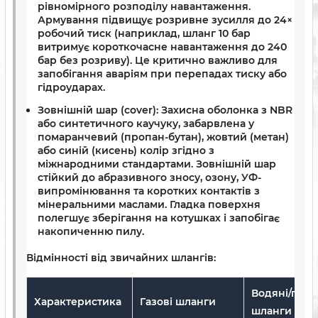
рівномірного розподілу навантаження.
Армування підвищує розривне зусилля до 24×
робочий тиск (наприклад, шланг 10 бар
витримує короткочасне навантаження до 240
бар без розриву). Це критично важливо для
запобігання аваріям при перепадах тиску або
гідроударах.
Зовнішній шар (cover):
Захисна оболонка з NBR
або синтетичного каучуку, забарвлена у
помаранчевий (пропан-бутан), жовтий (метан)
або синій (кисень) колір згідно з
міжнародними стандартами. Зовнішній шар
стійкий до абразивного зносу, озону, УФ-
випромінювання та коротких контактів з
мінеральними маслами. Гладка поверхня
полегшує зберігання на котушках і запобігає
накопиченню пилу.
Відмінності від звичайних шлангів:
Водяні/пові
Характеристика
Газові шланги
шланги