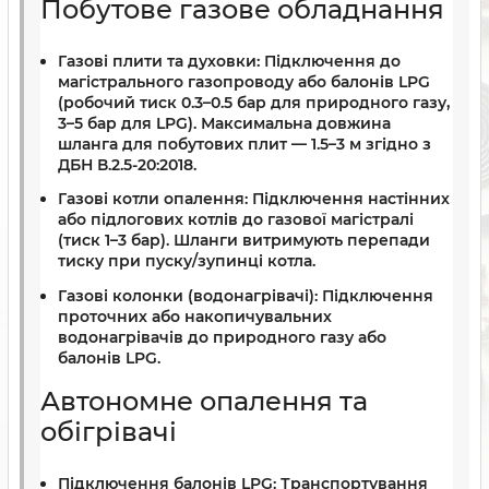
Побутове газове обладнання
Газові плити та духовки:
Підключення до
магістрального газопроводу або балонів LPG
(робочий тиск 0.3–0.5 бар для природного газу,
3–5 бар для LPG). Максимальна довжина
шланга для побутових плит — 1.5–3 м згідно з
ДБН В.2.5-20:2018.
Газові котли опалення:
Підключення настінних
або підлогових котлів до газової магістралі
(тиск 1–3 бар). Шланги витримують перепади
тиску при пуску/зупинці котла.
Газові колонки (водонагрівачі):
Підключення
проточних або накопичувальних
водонагрівачів до природного газу або
балонів LPG.
Автономне опалення та
обігрівачі
Підключення балонів LPG:
Транспортування