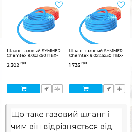
Шланг газовый SYMMER
Шланг газовый SYMMER
Chemtex 9.0х3х50 ПВХ-
Chemtex 9.0х2.5х50 ПВХ-
АН
АН
грн
грн
2 302
1 735
Артикул:
SHX-09030-050-O
Артикул:
SHX-09025-050-O
Що таке газовий шланг і
чим він відрізняється від