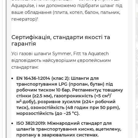
Aquapulse, і ми допоможемо підібрати шланг під
ваше обладнання (плита, котел, балон, пальник,
генератор)!
Сертифікація, стандарти якості та
гарантія
Усі газові шланги Symmer, Fitt та Aquatech
відповідають найсуворішим європейським
стандартам:
EN 16436-1:2014 (клас 2):
Шланги для
транспортування LPG (пропан, бутан) під
робочим тиском 10 бар. Регламентує товщину
стінки (≥2.5 мм), газопроникність (<5 см³/
м²·добу), розривне зусилля (≥24× робочий
тиск), озоностійкість (48 годин при 50 ppm),
морозостійкість (до −25 °C).
ISO 3821:2019:
Міжнародний стандарт для
шлангів транспортування кисню, ацетилену,
пропану в зварювальних системах.