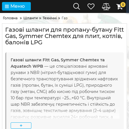
0
Меню
Головна
Шланги
Технічні
Газ
Газові шланги для пропану-бутану Fitt
Gas, Symmer Chemtex для плит, котлів,
балонів LPG
Газові шланги Fitt Gas, Symmer Chemtex та
Aquatech WPB
— це спеціалізовані армовані
рукави з NBR (нітрил-бутадієнової гуми) для
безпечного транспортування зріджених нафтових
газів (пропан, бутан, їх суміші LPG), природного
газу (метан, CNG) або кисню під робочим тиском
10 бар при температурі −25…+60 °C. Внутрішній
шар NBR забезпечує герметичність і стійкість до
газів, зовнішнє текстильне армування (2–4 шари)
гарантує розривне зусилля 24× робочий тиск, а
помаранчева або жовта зовнішня оболонка
+