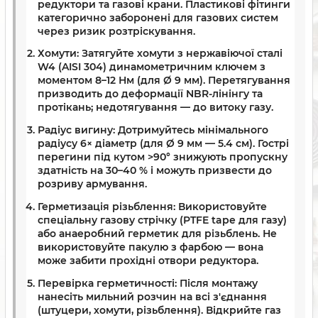
редуктори та газові крани. Пластикові фітинги
категорично заборонені для газових систем
через ризик розтріскування.
Хомути:
Затягуйте хомути з нержавіючої сталі
W4 (AISI 304) динамометричним ключем з
моментом 8–12 Нм (для Ø 9 мм). Перетягування
призводить до деформації NBR-лінінгу та
протікань; недотягування — до витоку газу.
Радіус вигину:
Дотримуйтесь мінімального
радіусу 6× діаметр (для Ø 9 мм — 5.4 см). Гострі
перегини під кутом >90° знижують пропускну
здатність на 30–40 % і можуть призвести до
розриву армування.
Герметизація різьблення:
Використовуйте
спеціальну газову стрічку (PTFE tape для газу)
або анаеробний герметик для різьблень. Не
використовуйте пакулю з фарбою — вона
може забити прохідні отвори редуктора.
Перевірка герметичності:
Після монтажу
нанесіть мильний розчин на всі з'єднання
(штуцери, хомути, різьблення). Відкрийте газ