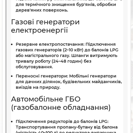
для термічного знищення бур'янів, обробки
дерев'яних поверхонь.
Газові генератори
електроенергії
Резервне електропостачання:
Підключення
газових генераторів (2–10 кВт) до балонів LPG
або магістрального газу. Шланги витримують
тривалу роботу (24–48 годин) без
обслуговування.
Переносні генератори:
Мобільні генератори
для дачних ділянок, будівельних майданчиків,
виїздів на природу.
Автомобільне ГБО
(газобалонне обладнання)
Підключення редукторів до балонів LPG:
Транспортування пропану-бутану від балона
(місткість 40–100 л) до редуктора-випарника