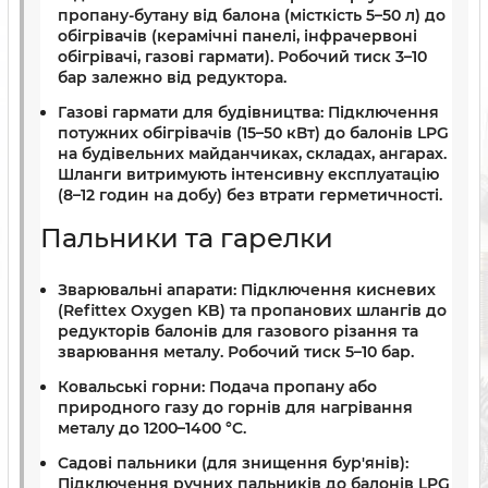
пропану-бутану від балона (місткість 5–50 л) до
обігрівачів (керамічні панелі, інфрачервоні
обігрівачі, газові гармати). Робочий тиск 3–10
бар залежно від редуктора.
Газові гармати для будівництва:
Підключення
потужних обігрівачів (15–50 кВт) до балонів LPG
на будівельних майданчиках, складах, ангарах.
Шланги витримують інтенсивну експлуатацію
(8–12 годин на добу) без втрати герметичності.
Пальники та гарелки
Зварювальні апарати:
Підключення кисневих
(Refittex Oxygen KB) та пропанових шлангів до
редукторів балонів для газового різання та
зварювання металу. Робочий тиск 5–10 бар.
Ковальські горни:
Подача пропану або
природного газу до горнів для нагрівання
металу до 1200–1400 °C.
Садові пальники (для знищення бур'янів):
Підключення ручних пальників до балонів LPG