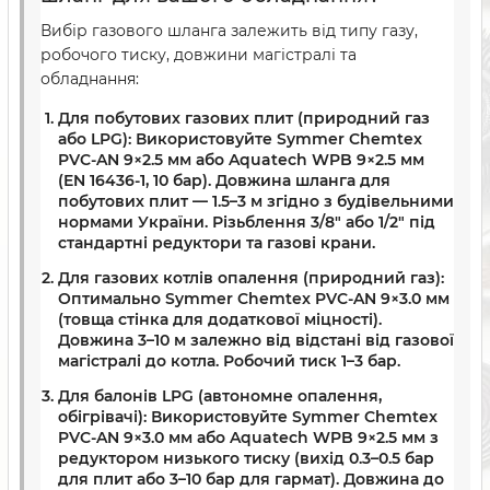
Вибір газового шланга залежить від типу газу,
робочого тиску, довжини магістралі та
обладнання:
Для побутових газових плит (природний газ
або LPG):
Використовуйте Symmer Chemtex
PVC-AN 9×2.5 мм або Aquatech WPB 9×2.5 мм
(EN 16436-1, 10 бар). Довжина шланга для
побутових плит — 1.5–3 м згідно з будівельними
нормами України. Різьблення 3/8″ або 1/2″ під
стандартні редуктори та газові крани.
Для газових котлів опалення (природний газ):
Оптимально Symmer Chemtex PVC-AN 9×3.0 мм
(товща стінка для додаткової міцності).
Довжина 3–10 м залежно від відстані від газової
магістралі до котла. Робочий тиск 1–3 бар.
Для балонів LPG (автономне опалення,
обігрівачі):
Використовуйте Symmer Chemtex
PVC-AN 9×3.0 мм або Aquatech WPB 9×2.5 мм з
редуктором низького тиску (вихід 0.3–0.5 бар
для плит або 3–10 бар для гармат). Довжина до