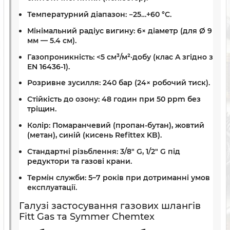
Температурний діапазон:
−25…+60 °C.
Мінімальний радіус вигину:
6× діаметр (для Ø 9
мм — 5.4 см).
Газопроникність:
<5 см³/м²·добу (клас A згідно з
EN 16436-1).
Розривне зусилля:
240 бар (24× робочий тиск).
Стійкість до озону:
48 годин при 50 ppm без
тріщин.
Колір:
Помаранчевий (пропан-бутан), жовтий
(метан), синій (кисень Refittex KB).
Стандартні різьблення:
3/8″ G, 1/2″ G під
редуктори та газові крани.
Термін служби:
5–7 років при дотриманні умов
експлуатації.
Галузі застосування газових шлангів
Fitt Gas та Symmer Chemtex