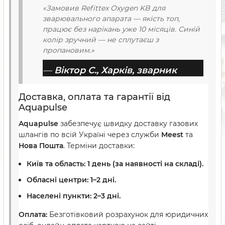
«Замовив Refittex Oxygen KB для
зварювального апарата — якість топ,
працює без нарікань уже 10 місяців. Синій
колір зручний — не сплутаєш з
пропановим.»
—
Віктор С., Харків, зварник
Доставка, оплата та гарантії від
Aquapulse
Aquapulse
забезпечує швидку доставку газових
шлангів по всій Україні через служби
Meest
та
Нова Пошта
. Терміни доставки:
Київ та область:
1 день (за наявності на складі).
Обласні центри:
1–2 дні.
Населені пункти:
2–3 дні.
Оплата:
Безготівковий розрахунок для юридичних