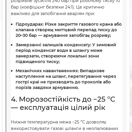
розривне зусилля 240 бар при робочому тиску 10
бар (коефіцієнт безпеки 24:1). Це критично
важливо для запобігання аваріям при:
Гідроударах:
Різке закриття газового крана або
клапана створює миттєвий перепад тиску до
20–30 бар — армування запобігає розриву;
Замерзанні залишків конденсату:
У зимовий
період конденсат води в шлангу може
замерзати, створюючи локальні зони
підвищеного тиску;
Механічних навантаженнях:
Випадкове
наступлення на шланг, перетягування через
гострі краї не призводять до проколів або
порізів завдяки армуванню.
4. Морозостійкість до −25 °C
— експлуатація цілий рік
Нижня температурна межа −25 °C дозволяє
використовувати газові шланги в неопалюваних