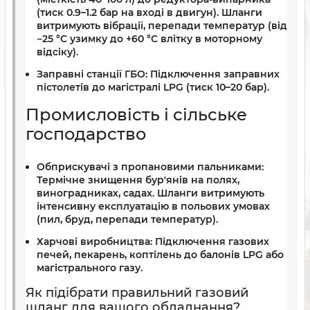
(тиск 0.9–1.2 бар на вході в двигун). Шланги
витримують вібрації, перепади температур (від
−25 °C узимку до +60 °C влітку в моторному
відсіку).
Заправні станції ГБО:
Підключення заправних
пістолетів до магістралі LPG (тиск 10–20 бар).
Промисловість і сільське
господарство
Обприскувачі з пропановими пальниками:
Термічне знищення бур'янів на полях,
виноградниках, садах. Шланги витримують
інтенсивну експлуатацію в польових умовах
(пил, бруд, перепади температур).
Харчові виробництва:
Підключення газових
печей, пекарень, коптілень до балонів LPG або
магістрального газу.
Як підібрати правильний газовий
шланг для вашого обладнання?