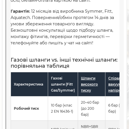
осіб, онлайн-оплата карткою на сайті.
Гарантія:
12 місяців від виробника Symmer, Fitt,
Aquatech. Повернення/обмін протягом 14 днів за
умови збереження товарного вигляду.
Безкоштовні консультації щодо підбору шланга,
монтажу фітингів, перевірки герметичності —
телефонуйте або пишіть у чат на сайті!
Газові шланги vs. інші технічні шланги:
порівняльна таблиця
Газові
Шланги
Спіральні
Характеристика
шланги (Fitt
високого
вакуумно-
Gas/Symmer)
тиску
напірні
20–40 бар
10 бар (клас
6 бар (SSL 4
Робочий тиск
(до 200
2 EN 16436-1)
бар)
бар)
NBR+SBR