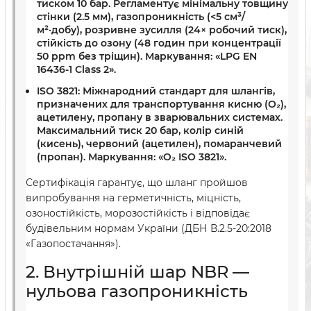
тиском 10 бар. Регламентує мінімальну товщину
стінки (2.5 мм), газопроникність (<5 см³/
м²·добу), розривне зусилля (24× робочий тиск),
стійкість до озону (48 годин при концентрації
50 ppm без тріщин). Маркування: «LPG EN
16436-1 Class 2».
ISO 3821:
Міжнародний стандарт для шлангів,
призначених для транспортування кисню (O₂),
ацетилену, пропану в зварювальних системах.
Максимальний тиск 20 бар, колір синій
(кисень), червоний (ацетилен), помаранчевий
(пропан). Маркування: «O₂ ISO 3821».
Сертифікація гарантує, що шланг пройшов
випробування на герметичність, міцність,
озоностійкість, морозостійкість і відповідає
будівельним нормам України (ДБН В.2.5-20:2018
«Газопостачання»).
2. Внутрішній шар NBR —
нульова газопроникність