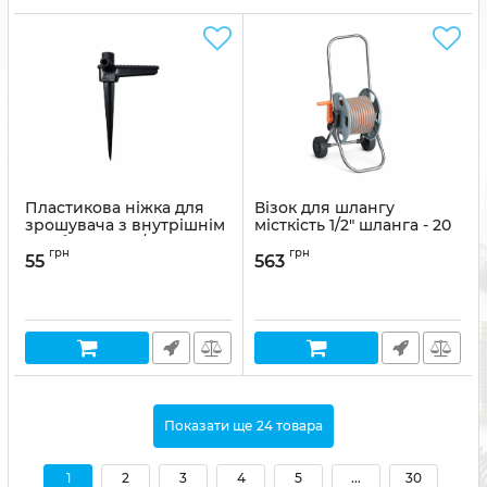
Пластикова ніжка для
Візок для шлангу
зрошувача з внутрішнім
місткість 1/2" шланга - 20
різьбленням 1/2" АР 4006
м AP 4004
грн
грн
55
563
Показати ще 24 товара
1
2
3
4
5
...
30