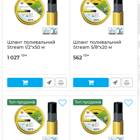
Шланг поливальний
Шланг поливальний
Stream 1/2"x50 м
Stream 5/8"x20 м
Артикул:
8011963737140
Артикул:
8011963737157
грн
грн
1 027
562
Топ продажів
Топ продажів