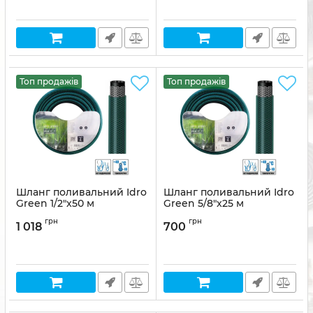
Топ продажів
Топ продажів
Шланг поливальний Idro
Шланг поливальний Idro
Green 1/2"x50 м
Green 5/8"x25 м
Артикул:
8011963769912
Артикул:
8011963769950
грн
грн
1 018
700