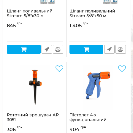
Шланг поливальний
Шланг поливальний
Stream 5/8"x30 м
Stream 5/8"x50 м
Артикул:
8011963737164
Артикул:
8011963737171
грн
грн
845
1 405
Рототний зрощувач АР
Пістолет 4-х
3051
функціональний
пластиковий AP 2029
Артикул:
АР-3051
грн
грн
306
404
Артикул:
AP-2029