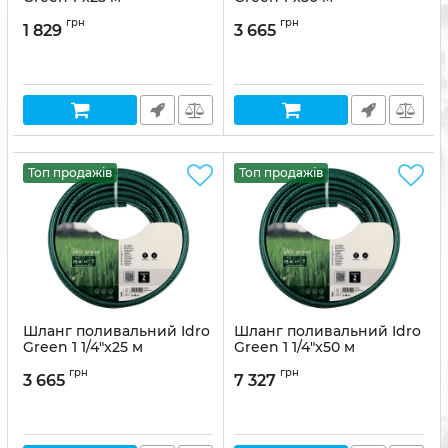
Артикул:
8011963770031
Артикул:
8011963770048
грн
грн
1 829
3 665
Топ продажів
Топ продажів
Шланг поливальний Idro
Шланг поливальний Idro
Green 1 1/4"x25 м
Green 1 1/4"x50 м
Артикул:
8011963748429
Артикул:
8011963748405
грн
грн
3 665
7 327