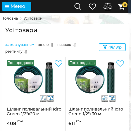
0
Меню
Головна
Усі товари
Усі товари
замовчуванням
ціною
назвою
Фільтр
рейтингу
Топ продажів
Топ продажів
Шланг поливальний Idro
Шланг поливальний Idro
Green 1/2"x20 м
Green 1/2"x30 м
Артикул:
8011963769875
Артикул:
8011963769905
грн
грн
408
611