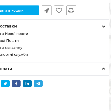
дати в кошик
оставки
 з Нової пошти
ової Пошти
 з магазину
спортні служби
плати