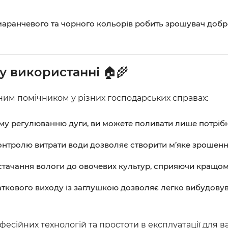
ранчевого та чорного кольорів робить зрошувач добре
у використанні
🏠🌾
им помічником у різних господарських справах:
у регулюванню дуги, ви можете поливати лише потрібні 
нтролю витрати води дозволяє створити м’яке зрошення
тачання вологи до овочевих культур, сприяючи кращом
ткового виходу із заглушкою дозволяє легко вибудовув
сійних технологій та простоти в експлуатації для ва