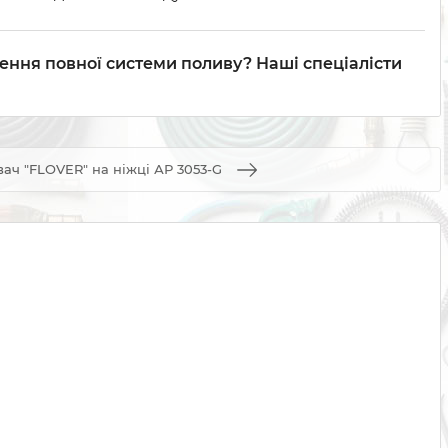
ення повної системи поливу? Наші спеціалісти
ач "FLOVER" на ніжці АР 3053-G