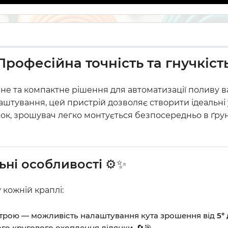
Професійна точність та гнучкіст
е та компактне рішення для автоматизації поливу ва
аштування, цей пристрій дозволяє створити ідеальні 
ок, зрошувач легко монтується безпосередньо в ґрун
ьні особливості
⚙️✨
 кожній краплі:
трою — можливість налаштування кута зрошення від
5°
го кругового охоплення ділянки. 🔄🎯