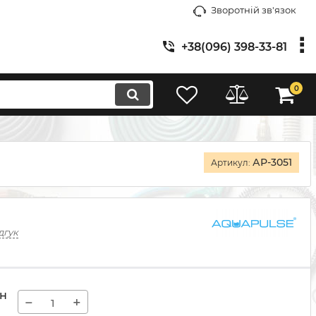
Зворотній зв'язок
+38(096) 398-33-81
0
АР-3051
Артикул:
дгук
н
−
+