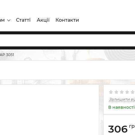
ам
Статті
Акції
Контакти
АР 3051
Залишити ві
В наявності
306
гр