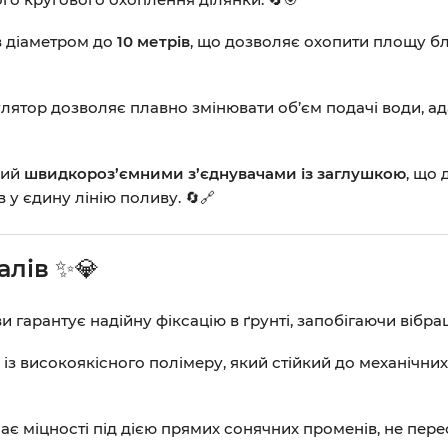
 діаметром до
10 метрів
, що дозволяє охопити площу б
ятор дозволяє плавно змінювати об’єм подачі води, ад
ний
швидкороз’ємними з’єднувачами із заглушкою
, що
 у єдину лінію поливу. 🔄🔗
алів
✨💎
арантує надійну фіксацію в ґрунті, запобігаючи вібраці
із високоякісного полімеру, який стійкий до механічн
ає міцності під дією прямих сонячних променів, не пере