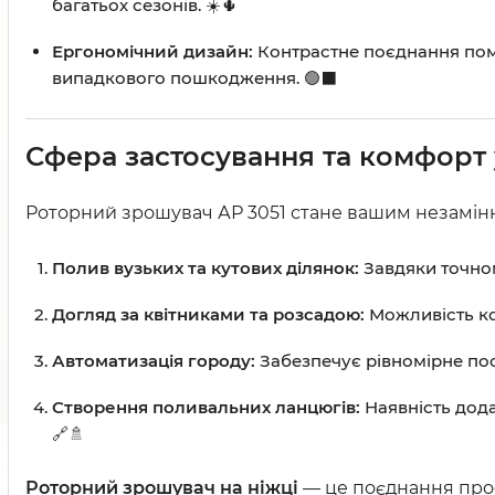
багатьох сезонів. ☀️🌵
Ергономічний дизайн:
Контрастне поєднання пома
випадкового пошкодження. 🟢⬛
Сфера застосування та комфорт 
Роторний зрошувач АР 3051 стане вашим незамінн
Полив вузьких та кутових ділянок:
Завдяки точном
Догляд за квітниками та розсадою:
Можливість ко
Автоматизація городу:
Забезпечує рівномірне пос
Створення поливальних ланцюгів:
Наявність дода
🔗🚿
Роторний зрошувач на ніжці
— це поєднання профе