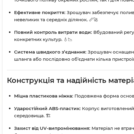
Ефективне покриття:
Зрошувач забезпечує полив
невеликих та середніх ділянок. 📏🚀
Повний контроль витрати води:
Вбудований регул
конкретних культур. 💧📉
Система швидкого з’єднання:
Зрошувач оснаще
шланга або послідовно об’єднати кілька пристроїв
Конструкція та надійність матері
Міцна пластикова ніжка:
Подовжена форма основи г
Ударостійкий ABS-пластик:
Корпус виготовлений 
середовища. 🏗️
Захист від UV-випромінювання:
Матеріал не втрач