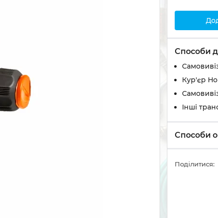
До
Способи д
Самовивіз
Кур'єр Н
Самовивіз
Інші тран
Способи о
Поділитися: