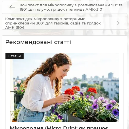
Комплект для мікрополиву з розпилювачами 90° та
180° для клумб, грядок і теплиць АМК-3101
Комплект для мікрополиву з роторними
спринклерами 360° для газонів, садів та грядок
АМК-3104
Рекомендовані статті
Статьи
Мікрополив (Micro Drip): як працює