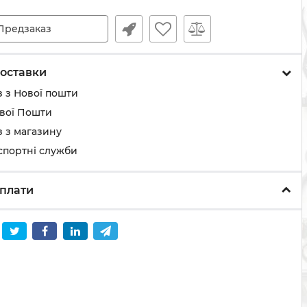
Предзаказ
оставки
 з Нової пошти
ової Пошти
 з магазину
спортні служби
плати