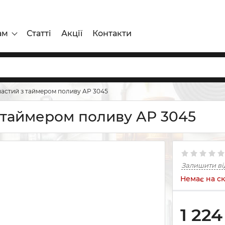
ам
Статті
Акції
Контакти
частий з таймером поливу AP 3045
з таймером поливу AP 3045
Залишити ві
Немає на ск
1 224