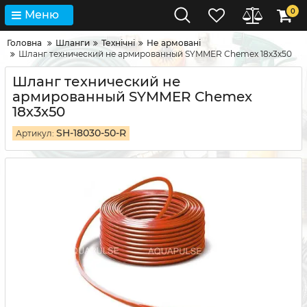
0
Меню
Головна
Шланги
Технічні
Не армовані
Шланг технический не армированный SYMMER Сhemex 18х3х50
Шланг технический не
армированный SYMMER Сhemex
18х3х50
SH-18030-50-R
Артикул: