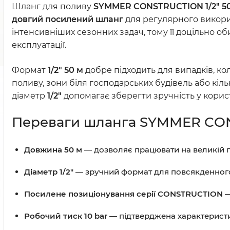
Шланг для поливу
SYMMER CONSTRUCTION 1/2" 5
довгий посилений шланг
для регулярного викори
інтенсивніших сезонних задач, тому її доцільно о
експлуатації.
Формат
1/2" 50 м
добре підходить для випадків, ко
поливу, зони біля господарських будівель або кіль
діаметр
1/2"
допомагає зберегти зручність у корис
Переваги шланга SYMMER CON
Довжина 50 м
— дозволяє працювати на великій п
Діаметр 1/2"
— зручний формат для повсякденного
Посилене позиціонування серії CONSTRUCTION
—
Робочий тиск 10 bar
— підтверджена характеристи