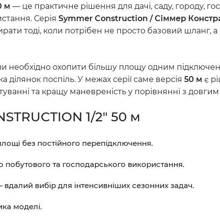
0 м
— це практичне рішення для дачі, саду, городу, гос
стання. Серія
Symmer Construction / Сіммер Конст
бирати тоді, коли потрібен не просто базовий шланг,
ли необхідно охопити більшу площу одним підключення
ка ділянок поспіль. У межах серії саме версія
50 м
є рі
туванні та кращу маневреність у порівнянні з довгим
STRUCTION 1/2" 50 м
лощі без постійного перепідключення.
 побутового та господарського використання.
 вдалий вибір для інтенсивніших сезонних задач.
ка моделі.