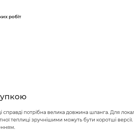
их робіт
купкою
нці справді потрібна велика довжина шланга. Для ло
тної теплиці зручнішими можуть бути коротші версії
енням.