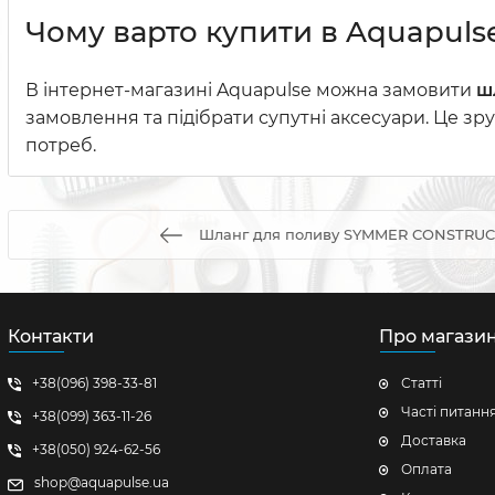
Чому варто купити в Aquapuls
В інтернет-магазині Aquapulse можна замовити
ш
замовлення та підібрати супутні аксесуари. Це зр
потреб.
Шланг для поливу SYMMER CONSTRUCTI
Контакти
Про магази
+38(096) 398-33-81
Статті
Часті питанн
+38(099) 363-11-26
Доставка
+38(050) 924-62-56
Оплата
shop@aquapulse.ua