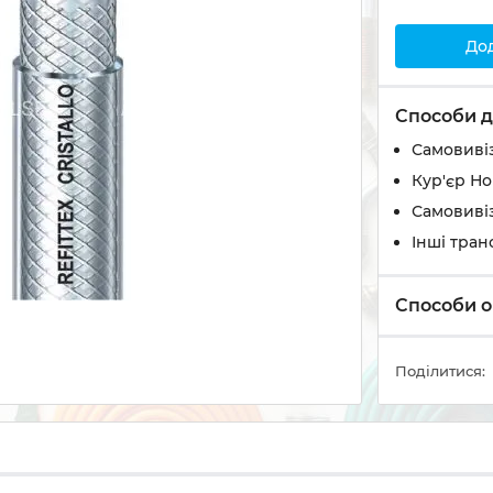
До
Способи д
Самовивіз
Кур'єр Н
Самовивіз
Інші тран
Способи о
Поділитися: