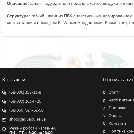
Описание:
шланг подходит для подачи сжатого воздуха и пище
Структура:
гибкий шланг из ПВХ с текстильным армированием. Aq
соответствии с немецким KTW рекомендациями. Кроме того, пр
Контакти
Про магази
+38(096) 398-33-81
Статті
Часті питанн
+38(099) 363-11-26
Доставка
+38(050) 924-62-56
Оплата
shop@aquapulse.ua
Контакти
Режим роботи магазину:
Політика кон
ПН - ПТ: з 9:00 до 18:00