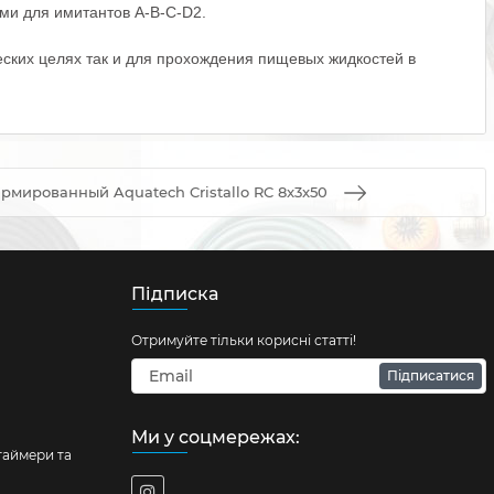
ами для имитантов A-B-C-D2.
ических целях так и для прохождения пищевых жидкостей в
мированный Aquatech Cristallo RC 8x3x50
Підписка
Отримуйте тільки корисні статті!
Підписатися
Ми у соцмережах:
таймери та