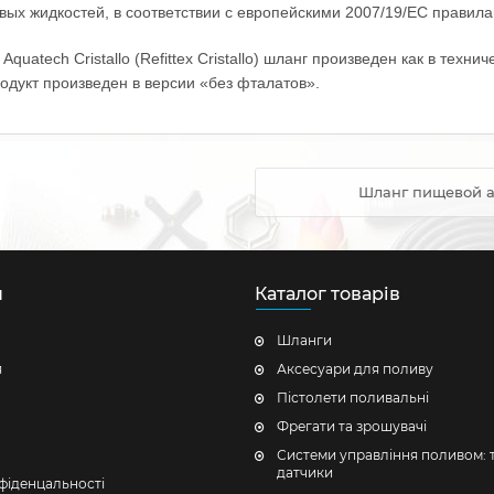
вых жидкостей, в соответствии с европейскими 2007/19/ЕС правил
uatech Cristallo (Refittex Cristallo) шланг произведен как в техн
одукт произведен в версии «без фталатов».
Шланг пищевой ар
н
Каталог товарів
Шланги
я
Аксесуари для поливу
Пістолети поливальні
Фрегати та зрошувачі
Системи управління поливом: 
датчики
фіденцальності