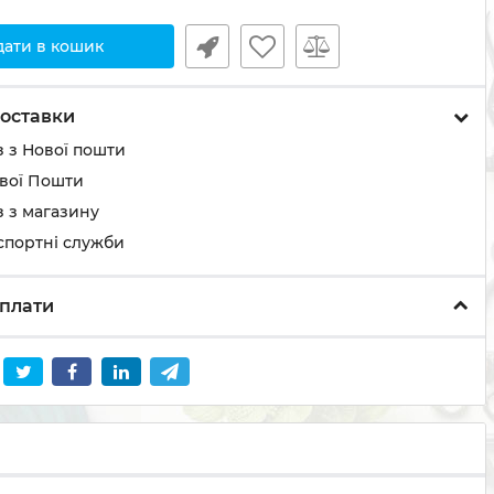
дати в кошик
оставки
 з Нової пошти
ової Пошти
 з магазину
спортні служби
плати