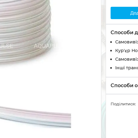
До
Способи д
Самовивіз
Кур'єр Н
Самовивіз
Інші тран
Способи о
Поділитися: