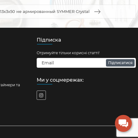
13х3х50 не армированный SYMMER Сrystal
Підписка
Отримуйте тільки корисні статті!
Підписатися
Ми у соцмережах:
таймери та