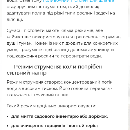
води. Саме тому
поливочний пістолет для шланга
стає зручним інструментом, який дозволяє
адаптувати полив під різні типи рослин і задачі на
ділянці.
Сучасні пістолети мають кілька режимів, але
найчастіше використовуються три основні: струмінь,
душ і туман. Кожен із них підходить для конкретних
умов, і розуміння цієї різниці допомагає уникнути
пошкодження рослин та перевитрати води.
Режим струменя: коли потрібен
сильний напір
Режим струменя створює концентрований потік
води з високим тиском. Його головна перевага -
потужність і точковий вплив.
Такий режим доцільно використовувати:
для миття садового інвентарю або доріжок;
для очищення горщиків і контейнерів;