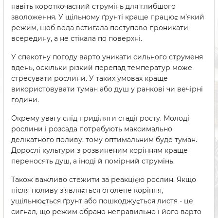
навіть короткочасний струмінь для глибшого
зволоження. У щільному ґрунті краще працює м’який
режим, щоб вода встигала поступово проникати
всередину, а не стікала по поверхні.
У спекотну погоду варто уникати сильного струменя
вдень, оскільки різкий перепад температур може
стресувати рослини. У таких умовах краще
використовувати туман або душ у ранкові чи вечірні
години.
Окрему увагу слід приділяти стадії росту. Молоді
рослини і розсада потребують максимально
делікатного поливу, тому оптимальним буде туман.
Дорослі культури з розвиненим корінням краще
переносять душ, а іноді й помірний струмінь.
Також важливо стежити за реакцією рослин. Якщо
після поливу з’являється оголене коріння,
ущільнюється ґрунт або пошкоджується листя - це
сигнал, що режим обрано неправильно і його варто