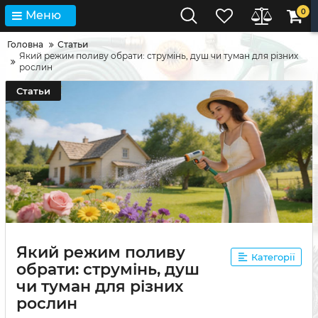
0
Меню
Головна
Статьи
Який режим поливу обрати: струмінь, душ чи туман для різних
рослин
Статьи
Який режим поливу
Категорії
обрати: струмінь, душ
чи туман для різних
рослин