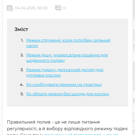
04 04 2026, 00:00
0
Зміст
Режим струменя: коли потрібен сильний
напір
Режим душу: універсальне рішення для
щоденного поливу
Режим туману: делікатний догляд для
чутливих рослин
Як комбінувати режими на практиці
Як обрати режим без шкоди для рослин
Правильний полив - це не лише питання
регулярності, а й вибору відповідного режиму подачі