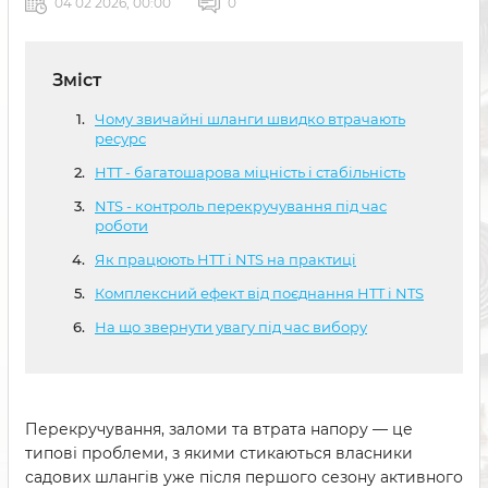
04 02 2026, 00:00
0
Зміст
Чому звичайні шланги швидко втрачають
ресурс
HTT - багатошарова міцність і стабільність
NTS - контроль перекручування під час
роботи
Як працюють HTT і NTS на практиці
Комплексний ефект від поєднання HTT і NTS
На що звернути увагу під час вибору
Перекручування, заломи та втрата напору — це
типові проблеми, з якими стикаються власники
садових шлангів уже після першого сезону активного