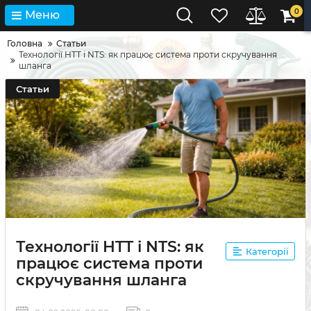
0
Меню
Головна
Статьи
Технології HTT і NTS: як працює система проти скручування
шланга
Статьи
Технології HTT і NTS: як
Категорії
працює система проти
скручування шланга