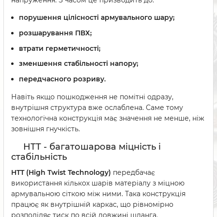
напруження. З часом це призводить до:
порушення цілісності армувального шару;
розшарування ПВХ;
втрати герметичності;
зменшення стабільності напору;
передчасного розриву.
Навіть якщо пошкодження не помітні одразу,
внутрішня структура вже ослаблена. Саме тому
технологічна конструкція має значення не менше, ніж
зовнішня гнучкість.
HTT - багатошарова міцність і
стабільність
HTT (High Twist Technology)
передбачає
використання кількох шарів матеріалу з міцною
армувальною сіткою між ними. Така конструкція
працює як внутрішній каркас, що рівномірно
розподіляє тиск по всій довжині шланга.