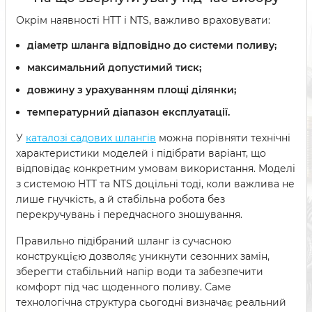
Окрім наявності HTT і NTS, важливо враховувати:
діаметр шланга відповідно до системи поливу;
максимальний допустимий тиск;
довжину з урахуванням площі ділянки;
температурний діапазон експлуатації.
У
каталозі садових шлангів
можна порівняти технічні
характеристики моделей і підібрати варіант, що
відповідає конкретним умовам використання. Моделі
з системою HTT та NTS доцільні тоді, коли важлива не
лише гнучкість, а й стабільна робота без
перекручувань і передчасного зношування.
Правильно підібраний шланг із сучасною
конструкцією дозволяє уникнути сезонних замін,
зберегти стабільний напір води та забезпечити
комфорт під час щоденного поливу. Саме
технологічна структура сьогодні визначає реальний