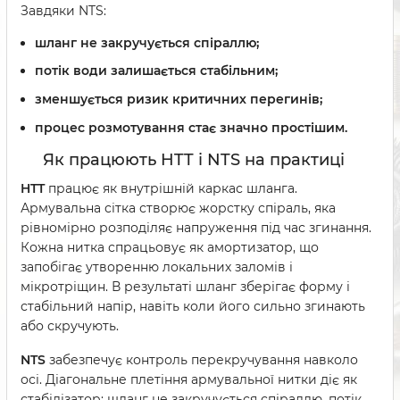
Завдяки NTS:
шланг не закручується спіраллю;
потік води залишається стабільним;
зменшується ризик критичних перегинів;
процес розмотування стає значно простішим.
Як працюють HTT і NTS на практиці
HTT
працює як внутрішній каркас шланга.
Армувальна сітка створює жорстку спіраль, яка
рівномірно розподіляє напруження під час згинання.
Кожна нитка спрацьовує як амортизатор, що
запобігає утворенню локальних заломів і
мікротріщин. В результаті шланг зберігає форму і
стабільний напір, навіть коли його сильно згинають
або скручують.
NTS
забезпечує контроль перекручування навколо
осі. Діагональне плетіння армувальної нитки діє як
стабілізатор: шланг не закручується спіраллю, потік