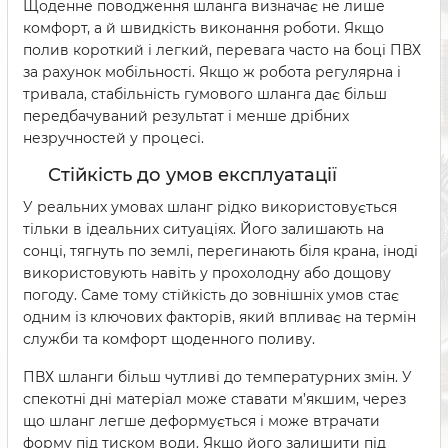
Щоденне поводження шланга визначає не лише
комфорт, а й швидкість виконання роботи. Якщо
полив короткий і легкий, перевага часто на боці ПВХ
за рахунок мобільності. Якщо ж робота регулярна і
тривала, стабільність гумового шланга дає більш
передбачуваний результат і менше дрібних
незручностей у процесі.
Стійкість до умов експлуатації
У реальних умовах шланг рідко використовується
тільки в ідеальних ситуаціях. Його залишають на
сонці, тягнуть по землі, перегинають біля крана, іноді
використовують навіть у прохолодну або дощову
погоду. Саме тому стійкість до зовнішніх умов стає
одним із ключових факторів, який впливає на термін
служби та комфорт щоденного поливу.
ПВХ шланги більш чутливі до температурних змін. У
спекотні дні матеріал може ставати м’якшим, через
що шланг легше деформується і може втрачати
форму під тиском води. Якщо його залишити під