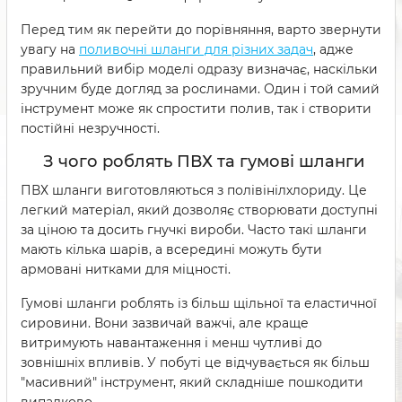
Перед тим як перейти до порівняння, варто звернути
увагу на
поливочні шланги для різних задач
, адже
правильний вибір моделі одразу визначає, наскільки
зручним буде догляд за рослинами. Один і той самий
інструмент може як спростити полив, так і створити
постійні незручності.
З чого роблять ПВХ та гумові шланги
ПВХ шланги виготовляються з полівінілхлориду. Це
легкий матеріал, який дозволяє створювати доступні
за ціною та досить гнучкі вироби. Часто такі шланги
мають кілька шарів, а всередині можуть бути
армовані нитками для міцності.
Гумові шланги роблять із більш щільної та еластичної
сировини. Вони зазвичай важчі, але краще
витримують навантаження і менш чутливі до
зовнішніх впливів. У побуті це відчувається як більш
"масивний" інструмент, який складніше пошкодити