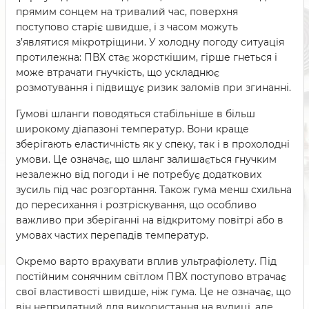
прямим сонцем на тривалий час, поверхня
поступово старіє швидше, і з часом можуть
з’являтися мікротріщини. У холодну погоду ситуація
протилежна: ПВХ стає жорсткішим, гірше гнеться і
може втрачати гнучкість, що ускладнює
розмотування і підвищує ризик заломів при згинанні.
Гумові шланги поводяться стабільніше в більш
широкому діапазоні температур. Вони краще
зберігають еластичність як у спеку, так і в прохолодні
умови. Це означає, що шланг залишається гнучким
незалежно від погоди і не потребує додаткових
зусиль під час розгортання. Також гума менш схильна
до пересихання і розтріскування, що особливо
важливо при зберіганні на відкритому повітрі або в
умовах частих перепадів температур.
Окремо варто врахувати вплив ультрафіолету. Під
постійним сонячним світлом ПВХ поступово втрачає
свої властивості швидше, ніж гума. Це не означає, що
він непридатний для використання на вулиці, але