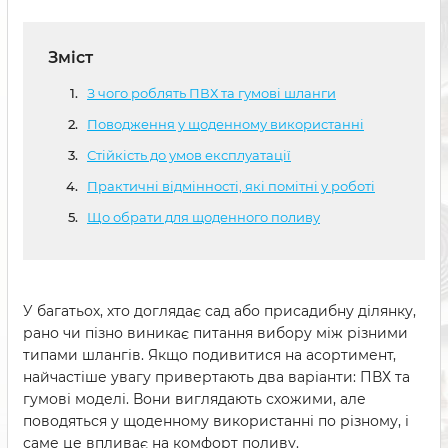
Зміст
З чого роблять ПВХ та гумові шланги
Поводження у щоденному використанні
Стійкість до умов експлуатації
Практичні відмінності, які помітні у роботі
Що обрати для щоденного поливу
У багатьох, хто доглядає сад або присадибну ділянку,
рано чи пізно виникає питання вибору між різними
типами шлангів. Якщо подивитися на асортимент,
найчастіше увагу привертають два варіанти: ПВХ та
гумові моделі. Вони виглядають схожими, але
поводяться у щоденному використанні по різному, і
саме це впливає на комфорт поливу.