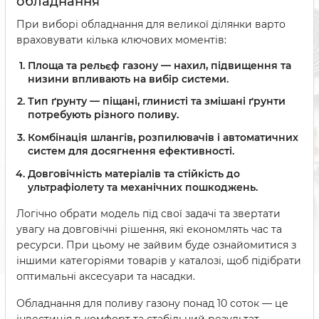
обладнання
При виборі обладнання для великої ділянки варто
враховувати кілька ключових моментів:
Площа та рельєф газону — нахил, підвищення та
низини впливають на вибір системи.
Тип ґрунту — піщані, глинисті та змішані ґрунти
потребують різного поливу.
Комбінація шлангів, розпилювачів і автоматичних
систем для досягнення ефективності.
Довговічність матеріалів та стійкість до
ультрафіолету та механічних пошкоджень.
Логічно обрати модель під свої задачі та звертати
увагу на довговічні рішення, які економлять час та
ресурси. При цьому не зайвим буде ознайомитися з
іншими категоріями товарів у каталозі, щоб підібрати
оптимальні аксесуари та насадки.
Обладнання для поливу газону понад 10 соток — це
інвестиція в комфорт та стабільний результат.