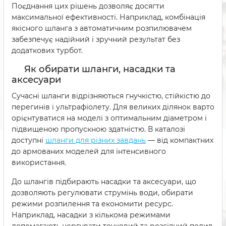
Поєднання цих рішень дозволяє досягти
максимальної ефективності. Наприклад, комбінація
якісного шланга з автоматичним розпилювачем
забезпечує надійний і зручний результат без
додаткових турбот.
Як обирати шланги, насадки та
аксесуари
Сучасні шланги відрізняються гнучкістю, стійкістю до
перегинів і ультрафіолету. Для великих ділянок варто
орієнтуватися на моделі з оптимальним діаметром і
підвищеною пропускною здатністю. В каталозі
доступні
шланги для різних завдань
— від компактних
до армованих моделей для інтенсивного
використання.
До шлангів підбирають насадки та аксесуари, що
дозволяють регулювати струмінь води, обирати
режими розпилення та економити ресурс.
Наприклад, насадки з кількома режимами
допомагають чергувати точковий та розсіяний полив,