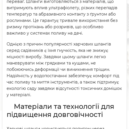
переваг. Шланги виготовляються з матеріалів, що
витримують вплив ультрафіолету, різких перепадів
температур та абразивного контакту з ґрунтом або
рослинами. Це гарантує тривале використання без
ризику протікань або розривів, що особливо
важливо у системах поливу на дачі.
Однією з причин популярності харчових шлангів
серед садівників є їхня гнучкість, яка не знижує
міцності виробу. Завдяки цьому шланги легко
маневрувати між грядками та кущами, не
побоюючись деформації чи виникнення тріщин.
Надійність у водопостачанні забезпечує комфорт під
час поливу та миття інструментів, а також підтримує
екологію саду завдяки відсутності токсичних домішок
у матеріалі.
Матеріали та технології для
підвищення довговічності
Харчові шланги користуються попитом через