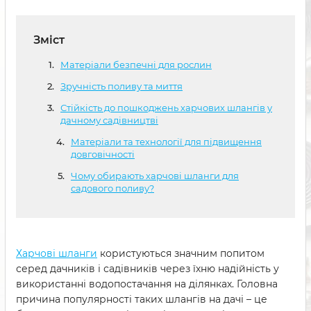
Зміст
Матеріали безпечні для рослин
Зручність поливу та миття
Стійкість до пошкоджень харчових шлангів у
дачному садівництві
Матеріали та технології для підвищення
довговічності
Чому обирають харчові шланги для
садового поливу?
Харчові шланги
користуються значним попитом
серед дачників і садівників через їхню надійність у
використанні водопостачання на ділянках. Головна
причина популярності таких шлангів на дачі – це