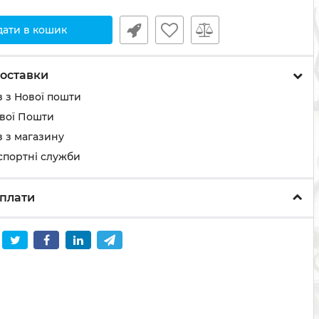
дати в кошик
оставки
 з Нової пошти
ової Пошти
 з магазину
спортні служби
плати