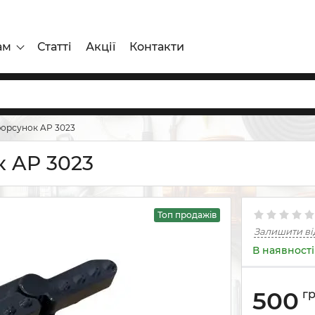
ам
Статті
Акції
Контакти
форсунок AP 3023
к AP 3023
Топ продажів
Залишити ві
В наявності
500
г