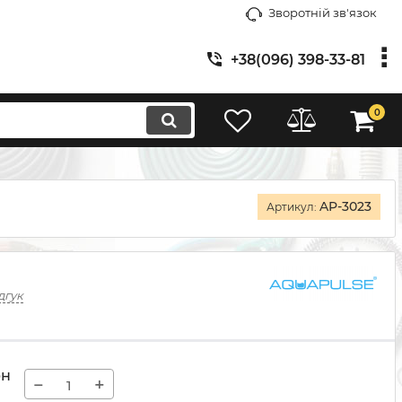
Зворотній зв'язок
+38(096) 398-33-81
0
AP-3023
Артикул:
дгук
рн
−
+