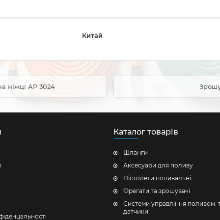
Китай
на ніжці AP 3024
Зрошу
н
Каталог товарів
Шланги
я
Аксесуари для поливу
Пістолети поливальні
Фрегати та зрошувачі
Системи управління поливом: 
датчики
фіденцальності