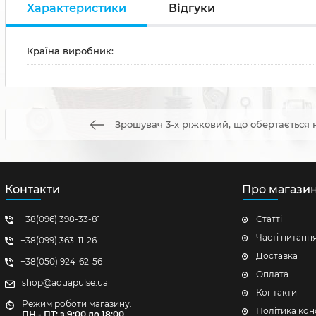
Характеристики
Відгуки
Країна виробник:
Зрошувач 3-х ріжковий, що обертається 
Контакти
Про магази
+38(096) 398-33-81
Статті
Часті питанн
+38(099) 363-11-26
Доставка
+38(050) 924-62-56
Оплата
shop@aquapulse.ua
Контакти
Режим роботи магазину:
Політика кон
ПН - ПТ: з 9:00 до 18:00