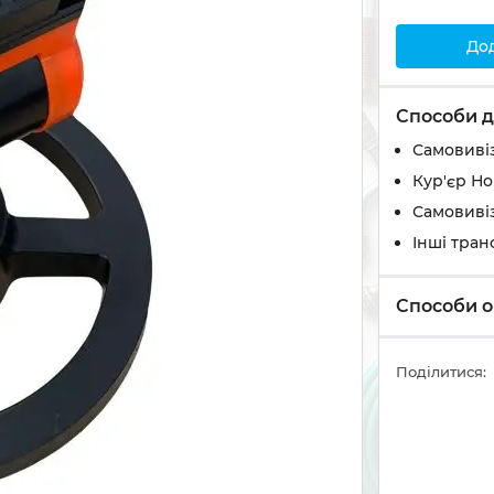
До
Способи д
Самовивіз
Кур'єр Н
Самовивіз
Інші тран
Способи о
Поділитися: