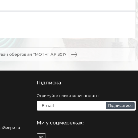
вач обертовий "MOTH" AP 3017
Підписка
Отримуйте тільки корисні статті!
Підписатися
Ми у соцмережах:
таймери та