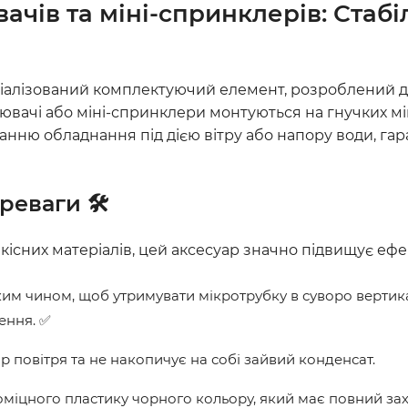
чів та міні-спринклерів: Стабіл
іалізований комплектуючий елемент, розроблений дл
рювачі або міні-спринклери монтуються на гнучких мі
анню обладнання під дією вітру або напору води, га
реваги 🛠️
сних матеріалів, цей аксесуар значно підвищує ефе
им чином, щоб утримувати мікротрубку в суворо верти
ення. ✅
р повітря та не накопичує на собі зайвий конденсат.
міцного пластику чорного кольору, який має повний зах