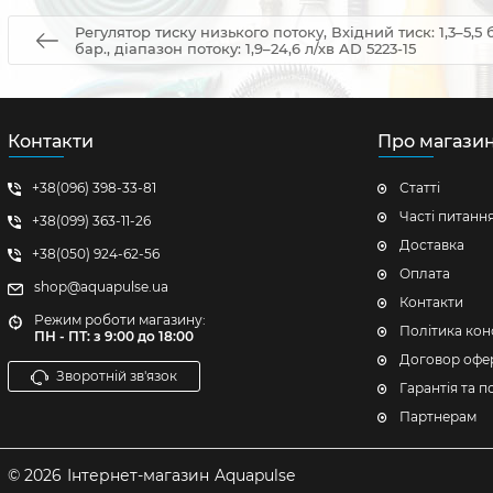
Регулятор тиску низького потоку, Вхідний тиск: 1,3–5,5 б
бар., діапазон потоку: 1,9–24,6 л/хв AD 5223-15
Контакти
Про магази
+38(096) 398-33-81
Статті
Часті питанн
+38(099) 363-11-26
Доставка
+38(050) 924-62-56
Оплата
shop@aquapulse.ua
Контакти
Режим роботи магазину:
Політика кон
ПН - ПТ: з 9:00 до 18:00
Договор офе
Зворотній зв'язок
Гарантія та 
Партнерам
© 2026
Інтернет-магазин
Aquapulse