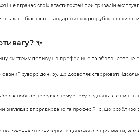
ся і не втрачає своїх властивостей при тривалій експлуатац
онтаж на більшість стандартних мікротрубок, що викори
отивагу? ✨
ну систему поливу на професійне та збалансоване 
ваний суворо донизу, що дозволяє створювати ідеально
бок запобігає передчасному зносу з'єднань та фітингів, 
ми виглядає впорядковано та професійно, що особливо 
оложення спринклерів за допомогою противаги, вам не 