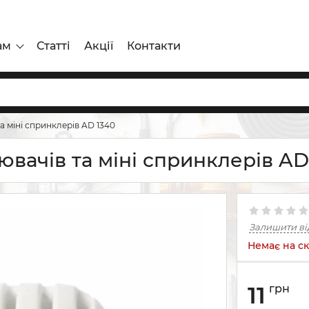
ам
Статті
Акції
Контакти
 міні спринклерів AD 1340
вачів та міні спринклерів AD
Залишити ві
Немає на ск
11
грн