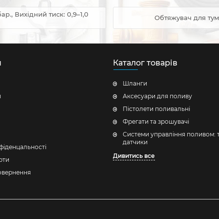
ар., Вихідний тиск: 0,9–1,0
Обтяжувач для тум
н
Каталог товарів
Шланги
я
Аксесуари для поливу
Пістолети поливальні
Фрегати та зрошувачі
Системи управління поливом: 
датчики
фіденцальності
Дивитись все
рти
повернення