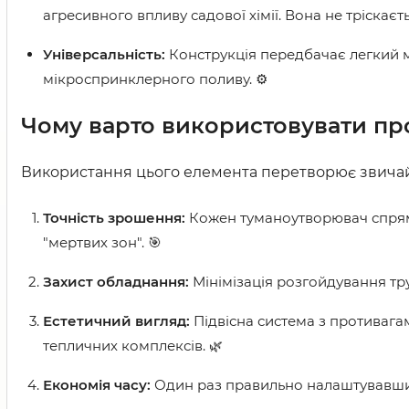
агресивного впливу садової хімії. Вона не тріскаєть
Універсальність:
Конструкція передбачає легкий м
мікроспринклерного поливу. ⚙️
Чому варто використовувати пр
Використання цього елемента перетворює звичай
Точність зрошення:
Кожен туманоутворювач спрямо
"мертвих зон". 🎯
Захист обладнання:
Мінімізація розгойдування тру
Естетичний вигляд:
Підвісна система з противага
тепличних комплексів. 🌿
Економія часу:
Один раз правильно налаштувавши п