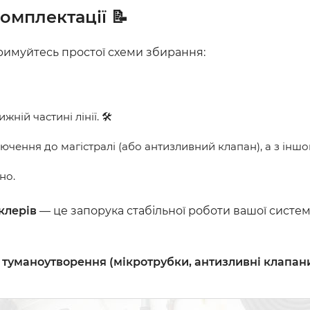
омплектації 📝
отримуйтесь простої схеми збирання:
жній частині лінії. 🛠️
лючення до магістралі (або антизливний клапан), а з ін
но.
клерів
— це запорука стабільної роботи вашої систем
туманоутворення (мікротрубки, антизливні клапани