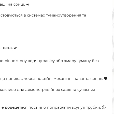
ії на сонці. ☀️
стовуються в системах туманоутворення та
рішення:
 рівномірну водяну завісу або хмару туману без
що виникає через постійні механічні навантаження. 🛡️
важливо для демонстраційних садів та сучасних
доведеться постійно поправляти зсунуті трубки. ⏱️