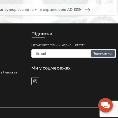
аноутворювачів та міні спринклерів AD 1339
Підписка
Отримуйте тільки корисні статті!
Підписатися
Ми у соцмережах:
таймери та