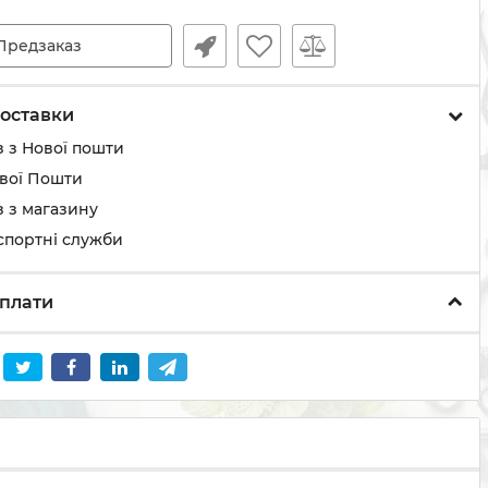
Предзаказ
оставки
 з Нової пошти
ової Пошти
 з магазину
спортні служби
плати