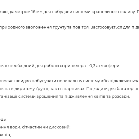
ою діаметром 16 мм для побудови системи крапельного поливу. П
иродного зволоження ґрунту та повітря. Застосовується для підв
мально необхідний для роботи спринклера - 0,3 атмосфери.
зволяє швидко побудувати поливальну систему або підключиться 
к на відкритому ґрунті, так і в парниках. Підходить для багаторі
ганізації системи зрошення та підживлення квітів та розсади.
ець;
ення води. сітчастий чи дисковий;
ранів;