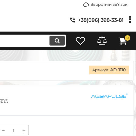
Зворотній зв'язок
+38(096) 398-33-81
0
AD-1110
Артикул:
дгук
−
+