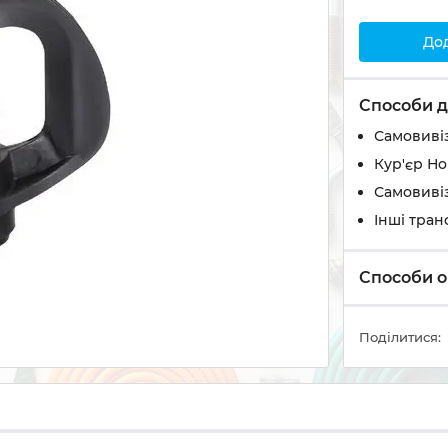
До
Способи д
Самовивіз
Кур'єр Н
Самовивіз
Інші тран
Способи о
Поділитися: