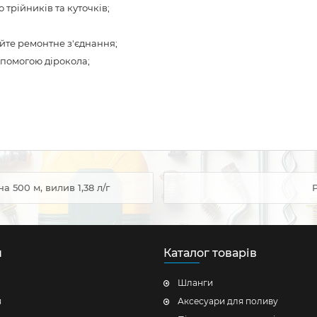
трійників та куточків;
йте ремонтне з'єднання;
допомогою дірокола;
 500 м, вилив 1,38 л/г
Р
н
Каталог товарів
Шланги
я
Аксесуари для поливу