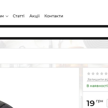
ам
Статті
Акції
Контакти
Залишити ві
В наявності
19
грн