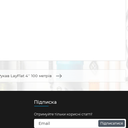
укав LayFlat 4'' 100 метрів
Підписка
Отримуйте тільки корисні статті!
Підписатися