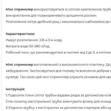
Міні спринклер
використовується зі сліпою крапельною трубк
використання для позакореневого зрошення рослин.
Розпилення імітує дрібний дощ і максимально наближено до пр
Характеристики
Радіус розпилення: 2.8-4.3 м-коду.
Витрата води 50-280 л/год.
Робочий тиск, що рекомендується в системі від 2 до 3, а міні
Міні спринклер
виготовлений із високоякісного пластику. До
забруднення. Застосовується для поливу та внесення добрив я
культур. Так само цей міні спринклер служить основою для ор
Інструкція:
1.Підвісити гілки сліпої трубки вздовж рядів за допомогою кіл
2.На початку магістральної труби змонтувати фільтр для очищ
3.З'єднати трубку з магістраллю за допомогою стартерів або к