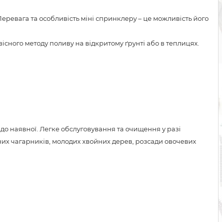
еревага та особливість міні спринклеру – це можливість його
існого методу поливу на відкритому ґрунті або в теплицях.
до наявної. Легке обслуговування та очищення у разі
чних чагарників, молодих хвойних дерев, розсади овочевих