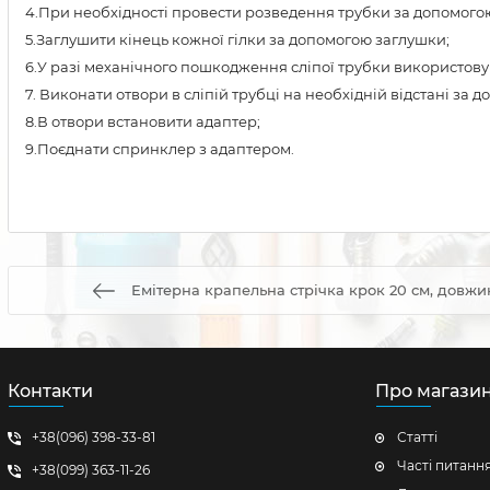
4.При необхідності провести розведення трубки за допомогою 
5.Заглушити кінець кожної гілки за допомогою заглушки;
6.У разі механічного пошкодження сліпої трубки використову
7. Виконати отвори в сліпій трубці на необхідній відстані за 
8.В отвори встановити адаптер;
9.Поєднати спринклер з адаптером.
Емітерна крапельна стрічка крок 20 см, довжина
Контакти
Про магази
+38(096) 398-33-81
Статті
Часті питанн
+38(099) 363-11-26