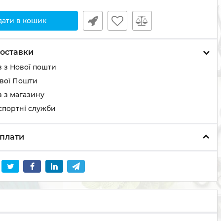
дати в кошик
оставки
 з Нової пошти
ової Пошти
 з магазину
спортні служби
плати