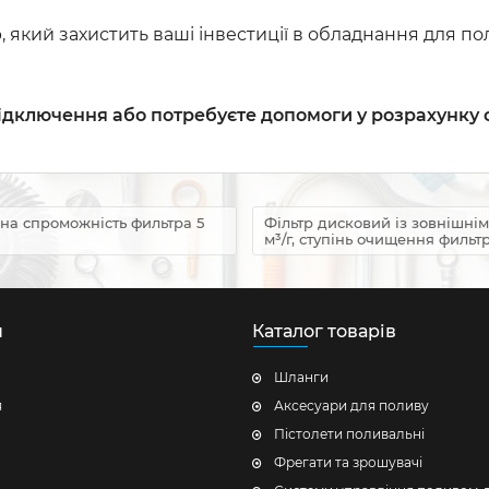
, який захистить ваші інвестиції в обладнання для п
ідключення або потребуєте допомоги у розрахунку 
скна спроможність фильтра 5
Фільтр дисковий із зовнішнім
м³/г, ступінь очищення фильтр
н
Каталог товарів
Шланги
я
Аксесуари для поливу
Пістолети поливальні
Фрегати та зрошувачі