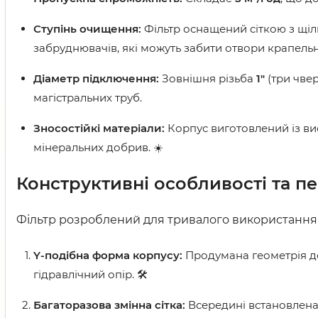
Ступінь очищення:
Фільтр оснащений сіткою з щі
забруднювачів, які можуть забити отвори крапель
Діаметр підключення:
Зовнішня різьба
1"
(три чвер
магістральних труб.
Зносостійкі матеріали:
Корпус виготовлений із ви
мінеральних добрив. ☀️
Конструктивні особливості та п
Фільтр розроблений для тривалого використання 
Y-подібна форма корпусу:
Продумана геометрія до
гідравлічний опір. 🛠️
Багаторазова змінна сітка:
Всередині встановлена 