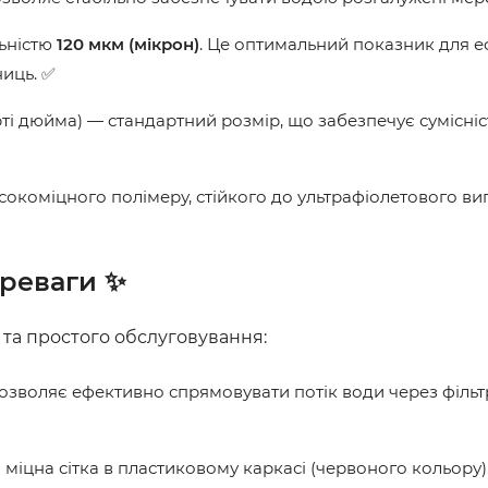
льністю
120 мкм (мікрон)
. Це оптимальний показник для 
ниць. ✅
ті дюйма) — стандартний розмір, що забезпечує сумісність
сокоміцного полімеру, стійкого до ультрафіолетового в
ереваги ✨
та простого обслуговування:
зволяє ефективно спрямовувати потік води через фільтр
міцна сітка в пластиковому каркасі (червоного кольору