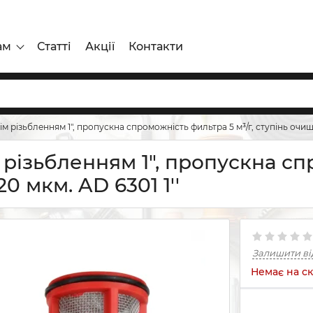
ам
Статті
Акції
Контакти
нім різьбленням 1", пропускна спроможність фильтра 5 м³/г, ступінь очищ
м різьбленням 1", пропускна сп
 мкм. AD 6301 1''
Залишити ві
Немає на ск