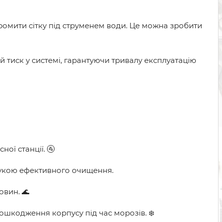
ромити сітку під струменем води. Це можна зробити
 тиск у системі, гарантуючи тривалу експлуатацію
ої станції. 🚰
рукою ефективного очищення.
овин. 🌊
ошкодження корпусу під час морозів. ❄️