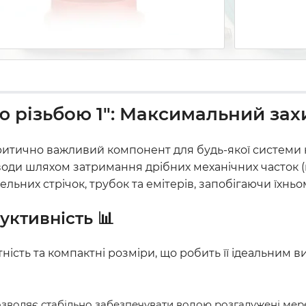
ю різьбою 1": Максимальний захи
итично важливий компонент для будь-якої системи 
и шляхом затримання дрібних механічних часток (піск
льних стрічок, трубок та емітерів, запобігаючи їхнь
уктивність 📊
ність та компактні розміри, що робить її ідеальним
озволяє стабільно забезпечувати водою розгалужені мереж