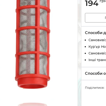
194
гр
Способи д
Самовивіз
Кур'єр Н
Самовивіз
Інші тран
Способи о
Поділитися: