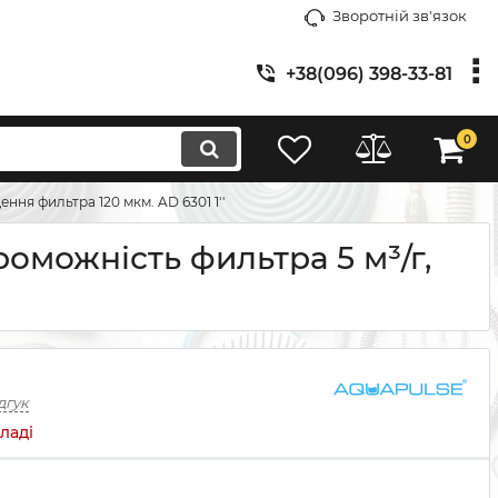
Зворотній зв'язок
+38(096) 398-33-81
0
ення фильтра 120 мкм. AD 6301 1''
роможність фильтра 5 м³/г,
дгук
ладі