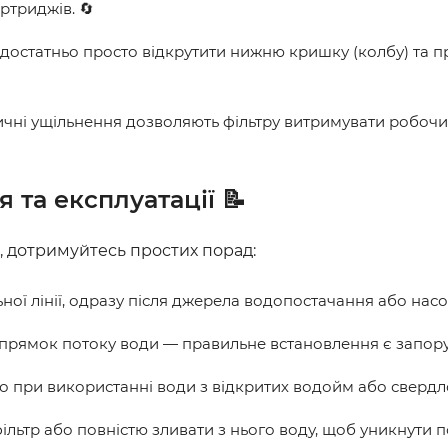
ртриджів. 🔄
достатньо просто відкрутити нижню кришку (колбу) та п
ичні ущільнення дозволяють фільтру витримувати робочий
та експлуатації 📝
 дотримуйтесь простих порад:
ої лінії, одразу після джерела водопостачання або насосн
напрямок потоку води — правильне встановлення є запо
о при використанні води з відкритих водойм або свердл
ьтр або повністю зливати з нього воду, щоб уникнути п