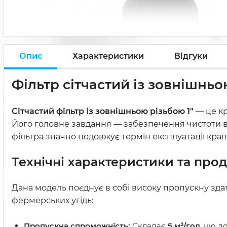
Опис
Характеристики
Відгуки
Фільтр сітчастий із зовнішньо
Сітчастий фільтр із зовнішньою різьбою 1"
— це кр
Його головне завдання — забезпечення чистоти вод
фільтра значно подовжує термін експлуатації крапе
Технічні характеристики та прод
Дана модель поєднує в собі високу пропускну здат
фермерських угідь:
Пропускна спроможність:
Складає
5 м³/год
, що д