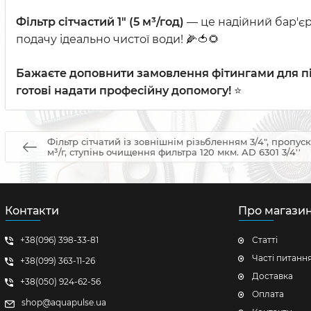
Фільтр сітчастий 1" (5 м³/год)
— це надійний бар'єр
подачу ідеально чистої води! 🌽🍅🌻
Бажаєте доповнити замовлення фітингами для п
готові надати професійну допомогу!
⭐
Фільтр сітчатий із зовнішнім різьбленням 3/4", пропу
м³/г, ступінь очищення фильтра 120 мкм. AD 6301 3/4''
Контакти
Про магази
+38(096) 398-33-81
Статті
Часті питанн
+38(099) 363-11-26
Доставка
+38(050) 924-62-56
Оплата
shop@aquapulse.ua