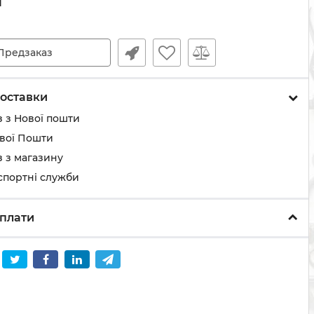
н
Предзаказ
оставки
 з Нової пошти
ової Пошти
 з магазину
спортні служби
плати