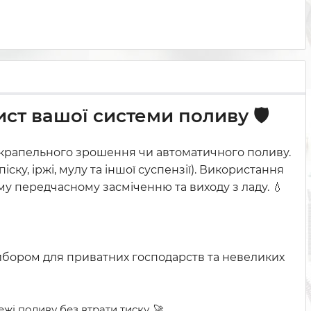
ст вашої системи поливу 🛡️
крапельного зрошення чи автоматичного поливу.
у, іржі, мулу та іншої суспензії). Використання
ому передчасному засміченню та виходу з ладу. 💧
 вибором для приватних господарств та невеликих
і поливу без втрати тиску. 🚀