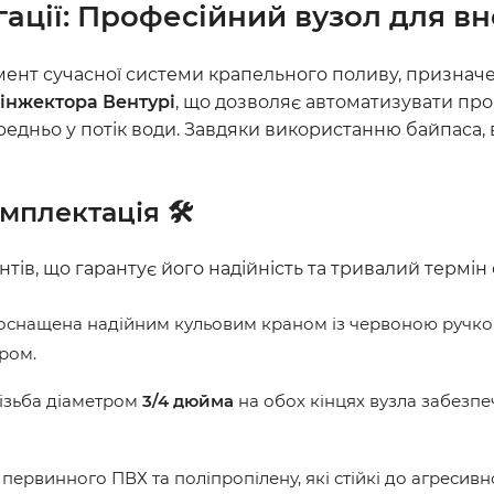
ації: Професійний вузол для вн
нт сучасної системи крапельного поливу, призначени
інжектора Вентурі
, що дозволяє автоматизувати пр
едньо у потік води. Завдяки використанню байпаса,
мплектація 🛠️
ів, що гарантує його надійність та тривалий термін 
оснащена надійним кульовим краном із червоною ручкою
ором.
ізьба діаметром
3/4 дюйма
на обох кінцях вузла забезпеч
з первинного ПВХ та поліпропілену, які стійкі до агресив