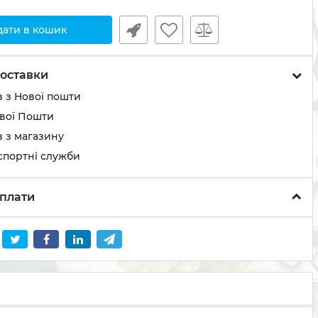
дати в кошик
оставки
 з Нової пошти
ової Пошти
 з магазину
спортні служби
плати