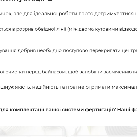
чок, але для ідеальної роботи варто дотримуватися к
ься в розрив обвідної лінії (між двома кутовими відвода
ування добрив необхідно поступово перекривати централ
ої очистки перед байпасом, щоб запобігти засміченню і
цінує якість, надійність та прагне отримати максимал
 для комплектації вашої системи фертигації? Наші ф