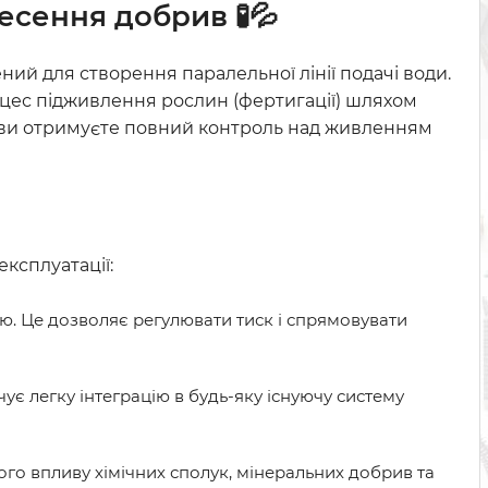
есення добрив 🧪💦
й для створення паралельної лінії подачі води.
оцес підживлення рослин (фертигації) шляхом
 ви отримуєте повний контроль над живленням
експлуатації:
. Це дозволяє регулювати тиск і спрямовувати
ує легку інтеграцію в будь-яку існуючу систему
ного впливу хімічних сполук, мінеральних добрив та