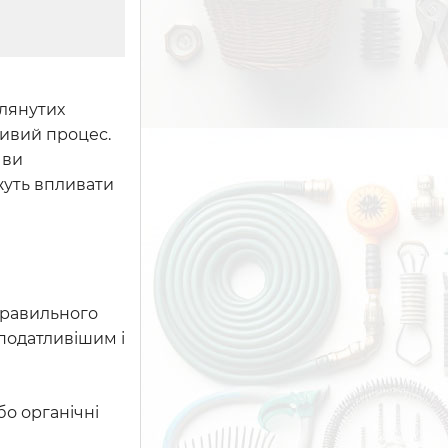
глянутих
ливий процес.
 ви
жуть впливати
правильного
податливішим і
бо органічні