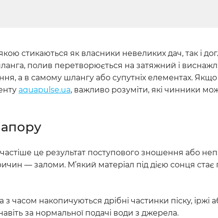
якою стикаються як власники невеликих дач, так і до
 шланга, полив перетворюється на затяжний і виснаж
ння, а в самому шлангу або супутніх елементах. Якщо
енту
aquapulse.ua
, важливо розуміти, які чинники мо
напору
йчастіше це результат поступового зношення або не
чин — заломи. М’який матеріал під дією сонця стає 
 часом накопичуються дрібні частинки піску, іржі а
авіть за нормальної подачі води з джерела.