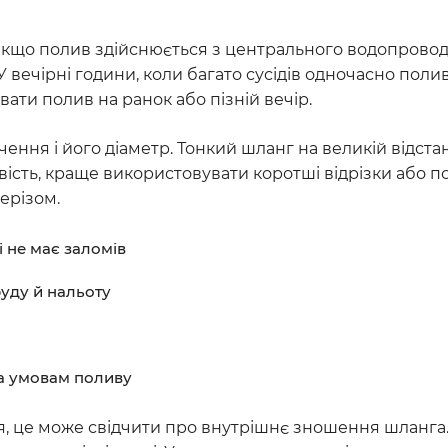
кщо полив здійснюється з центрального водопроводу
 вечірні години, коли багато сусідів одночасно поли
вати полив на ранок або пізній вечір.
ння і його діаметр. Тонкий шланг на великій відстан
ість, краще використовувати коротші відрізки або п
ерізом.
 не має заломів
руду й нальоту
га умовам поливу
вся, це може свідчити про внутрішнє зношення шланг