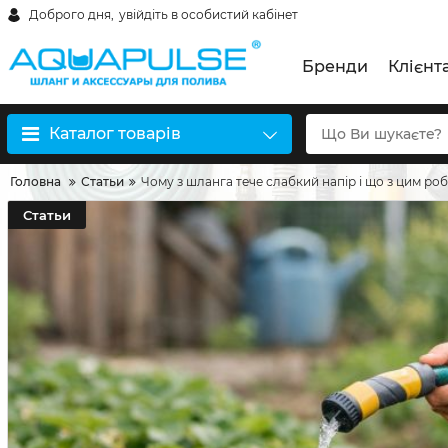
Доброго дня,
увійдіть в особистий кабінет
Бренди
Клієнт
Каталог товарів
Головна
Статьи
Чому з шланга тече слабкий напір і що з цим ро
Статьи