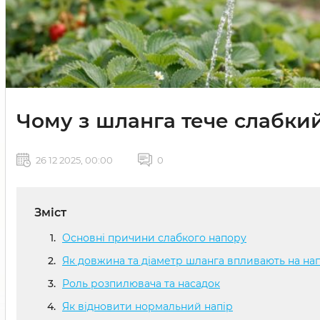
Чому з шланга тече слабкий
26 12 2025, 00:00
0
Зміст
Основні причини слабкого напору
Як довжина та діаметр шланга впливають на нап
Роль розпилювача та насадок
Як відновити нормальний напір