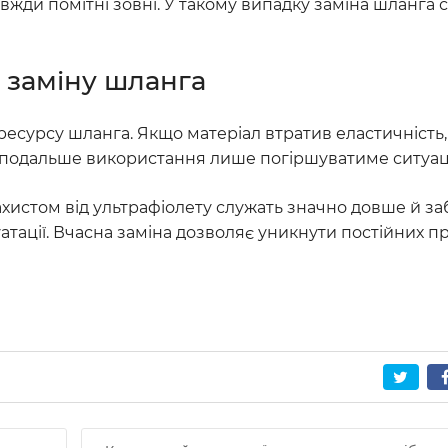
авжди помітні зовні. У такому випадку заміна шланга 
 заміну шланга
ресурсу шланга. Якщо матеріал втратив еластичність,
и, подальше використання лише погіршуватиме ситуац
ахистом від ультрафіолету служать значно довше й з
уатації. Вчасна заміна дозволяє уникнути постійних п