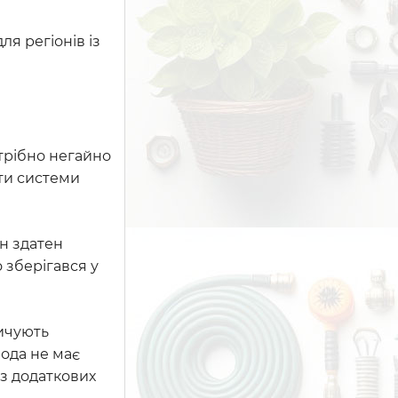
я регіонів із
отрібно негайно
ти системи
н здатен
 зберігався у
пичують
вода не має
ез додаткових