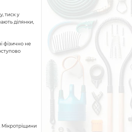
, тиск у
вають ділянки,
і фізично не
оступово
а. Мікротріщини