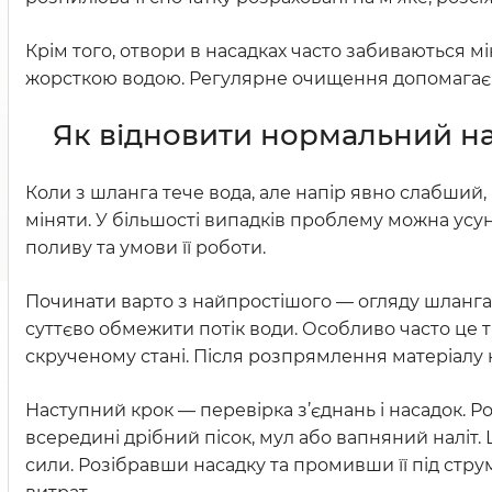
Крім того, отвори в насадках часто забиваються м
жорсткою водою. Регулярне очищення допомагає у
Як відновити нормальний н
Коли з шланга тече вода, але напір явно слабший,
міняти. У більшості випадків проблему можна усу
поливу та умови її роботи.
Починати варто з найпростішого — огляду шланга 
суттєво обмежити потік води. Особливо часто це 
скрученому стані. Після розпрямлення матеріалу 
Наступний крок — перевірка з’єднань і насадок. 
всередині дрібний пісок, мул або вапняний наліт. 
сили. Розібравши насадку та промивши її під стру