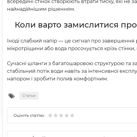
всередині стінок створюють втрати тиску, які не з
найнадійнішим рішенням.
Коли варто замислитися про
Іноді слабкий напір — це сигнал про завершення 
мікротріщини або вода просочується крізь стінк
Сучасні шланги з багатошаровою структурою та з
стабільний потік води навіть за інтенсивної експл
напором і зробити полив комфортним.
Статьи
Оцініть статтю: