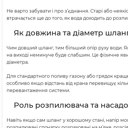
Не варто забувати і про з’єднання. Старі або неяк
втрачається ще до того, як вода доходить до розп
Як довжина та діаметр шлан
Чим довший шланг, тим більший опір руху води. Я
на виході неминуче буде слабшим. Це фізичне я
діаметра.
Для стандартного поливу газону або грядок кращ
особливо якщо відстань від крана перевищує кільк
перевантаження системи.
Роль розпилювача та насад
Навіть якщо сам шланг у хорошому стані, напір м
розпилювачі спочатку розраховані на м’яке, розс