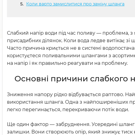
Коли варто замислитися про заміну шланга
Слабкий напір води під час поливу — проблема, з 
присадибних ділянок. Коли вода ледве витікає зі
Часто причина криється не в системі водопостача
користуєтеся поливальними шлангами з асортим
на напір і як правильно реагувати на проблему.
Основні причини слабкого 
Зниження напору рідко відбувається раптово. На
використання шланга. Одна з найпоширеніших при
легко перегинається, перекриваючи потік води.
Ще один фактор — забруднення. Усередині шланга з
залишки. Вони створюють опір, який знижує тиск н