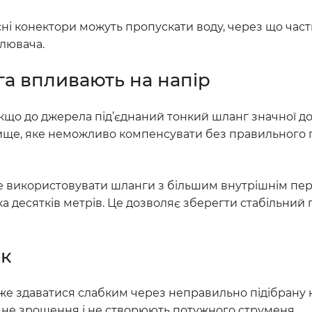
існі конектори можуть пропускати воду, через що час
илювача.
га впливають на напір
кщо до джерела під’єднаний тонкий шланг значної д
вище, яке неможливо компенсувати без правильного 
е використовувати шланги з більшим внутрішнім пер
а десятків метрів. Це дозволяє зберегти стабільний 
ок
оже здаватися слабким через неправильно підібрану н
іяне зрошення і не створюють потужного струменя.