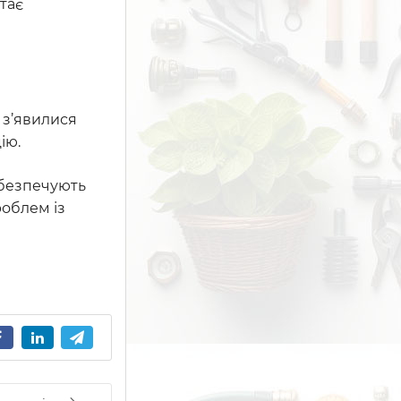
стає
 з’явилися
ію.
абезпечують
роблем із