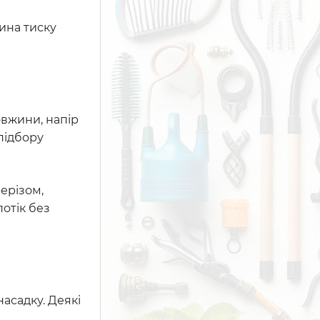
тина тиску
овжини, напір
підбору
ерізом,
потік без
асадку. Деякі