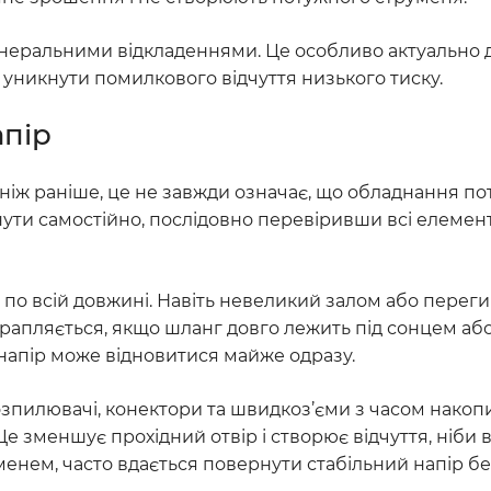
інеральними відкладеннями. Це особливо актуально дл
никнути помилкового відчуття низького тиску.
апір
 ніж раніше, це не завжди означає, що обладнання п
нути самостійно, послідовно перевіривши всі елемен
по всій довжині. Навіть невеликий залом або переги
трапляється, якщо шланг довго лежить під сонцем або
напір може відновитися майже одразу.
Розпилювачі, конектори та швидкоз’єми з часом нако
Це зменшує прохідний отвір і створює відчуття, ніби 
менем, часто вдається повернути стабільний напір б