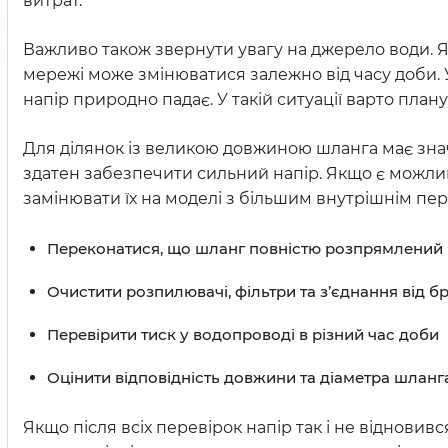
витрат.
Важливо також звернути увагу на джерело води. Я
мережі може змінюватися залежно від часу доби. У
напір природно падає. У такій ситуації варто плану
Для ділянок із великою довжиною шланга має значе
здатен забезпечити сильний напір. Якщо є можлив
замінювати їх на моделі з більшим внутрішнім пер
Переконатися, що шланг повністю розпрямлений і
Очистити розпилювачі, фільтри та з’єднання від б
Перевірити тиск у водопроводі в різний час доби
Оцінити відповідність довжини та діаметра шлан
Якщо після всіх перевірок напір так і не віднови